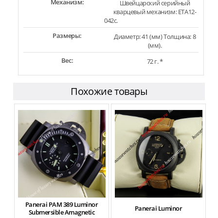
Механизм:
Швейцарский серийный
кварцевый механизм: ETA12-
042c.
Размеры:
Диаметр: 41 (мм) Толщина: 8
(мм).
Вес:
72 г. *
Похожие товары
Panerai PAM 389 Luminor
Panerai Luminor
P
Submersible Amagnetic