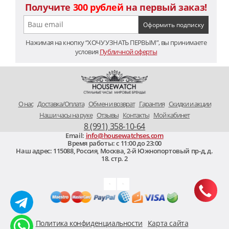
Получите
300 рублей
на первый заказ!
Нажимая на кнопку “ХОЧУ УЗНАТЬ ПЕРВЫМ”, вы принимаете
условия
Публичной оферты
O нас
Доставка/Оплата
Обмен и возврат
Гарантия
Скидки и акции
Наши часы на руке
Отзывы
Контакты
Мой кабинет
8 (991) 358-10-64
Email:
info@housewatchses.com
Время работы: c 11:00 до 23:00
Наш адрес:
115088
,
Россия, Москва
,
2-й Южнопортовый пр-д, д.
18. стр. 2
Политика конфиденциальности
Карта сайта