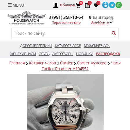
0
0
0
0
баллов
8 (991) 358-10-64
Ваш город:
Эль-Монте
Перезвоните мне
ДОРОГИЕ РЕПЛИКИ
КАТАЛОГ ЧАСОВ
МУЖСКИЕ ЧАСЫ
ЖЕНСКИЕ ЧАСЫ
ОБУВЬ
АКСЕССУАРЫ
НОВИНКИ
РАСПРОДАЖА
Главная
Каталог часов
Cartier
Cartier мужские
Часы
Cartier Roadster H104551