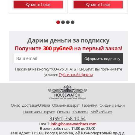
Купить в 1 клик
Купить в 1 клик
Дарим деньги за подписку
Получите
300 рублей
на первый заказ!
Нажимая на кнопку “ХОЧУ УЗНАТЬ ПЕРВЫМ”, вы принимаете
условия
Публичной оферты
O нас
Доставка/Оплата
Обмен и возврат
Гарантия
Скидки и акции
Наши часы на руке
Отзывы
Контакты
Мой кабинет
8 (991) 358-10-64
Email:
info@housewatchses.com
Время работы: c 11:00 до 23:00
Наш адрес:
115088
,
Россия, Москва
,
2-й Южнопортовый пр-д, д.