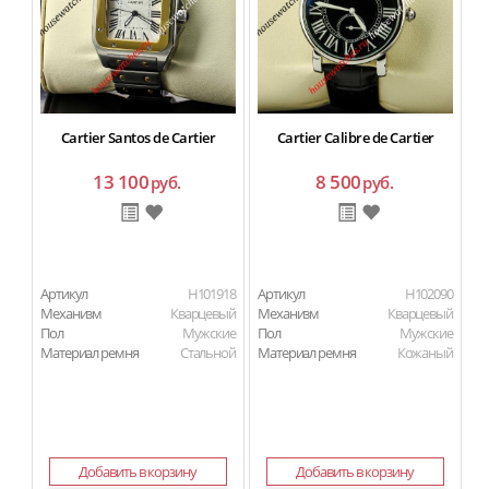
Cartier Santos de Cartier
Cartier Calibre de Cartier
13 100
8 500
руб.
руб.
Артикул
H101918
Артикул
H102090
Ар
Механизм
Кварцевый
Механизм
Кварцевый
М
Пол
Мужские
Пол
Мужские
Материал ремня
Стальной
Материал ремня
Кожаный
П
Ма
Добавить в корзину
Добавить в корзину