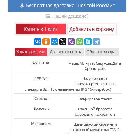
Бесплатная доставка "Почтой России"
Нашли дешевле?
Купить в 1 клик
Добавить в корзину
Характеристики
Доставка и оплата
Обмен и возврат
Функции:
Часы, Минуты, Секунды, Дата,
Хронограф.
Корпус:
Полированная
гипоаллергенная сталь
стандарта 324 HL с напылением IPG 16k (серебро).
Стекло:
Сапфировое стекло.
Браслет:
Стальной браслет с
раскладной застежкой.
Механизм:
Швейцарский серийный
кварцевый механизм: ETA12-