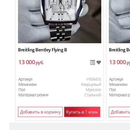
Breitling Bentley Flying B
Breitling B
13 000
13 000
руб.
р
Артикул
H104416
Артикул
Механизм
Кварцевый
Механизм
Пол
Мужские
Пол
Материал ремня
Стальной
Материал 
Добавить в корзину
Купить в 1 клик
Добавить