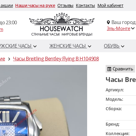
 акции
Наши часы на руке
Отзывы
Контакты
Мой кабинет
Ваш город
до 23:00
Эль-Монте
om
УЖСКИЕ ЧАСЫ
ЖЕНСКИЕ ЧАСЫ
ОБУВЬ
кие
Часы Breitling Bentley Flying B H104908
Сравнить
Часы Br
Артикул:
Модель:
Сборка:
Бренд:
Коллекция: