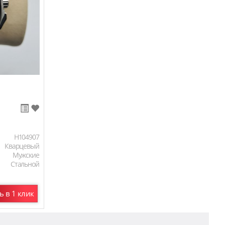
H104907
Кварцевый
Мужские
Стальной
ь в 1 клик