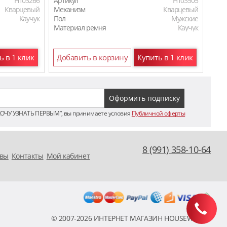
H103266
Артикул
H103505
Арти
Кварцевый
Механизм
Кварцевый
Мех
Каучук
Пол
Мужские
Пол
Материал ремня
Каучук
Мат
ь в 1 клик
Добавить в корзину
Купить в 1 клик
До
ХОЧУ УЗНАТЬ ПЕРВЫМ”, вы принимаете условия
Публичной оферты
8 (991) 358-10-64
вы
Контакты
Мой кабинет
© 2007-2026 ИНТЕРНЕТ МАГАЗИН HOUSEWATCH