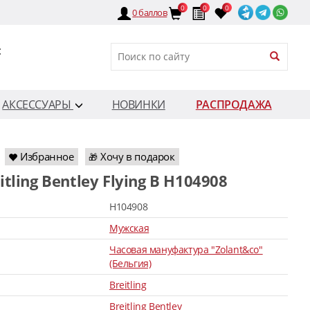
0
0
0
0
баллов
:
АКСЕССУАРЫ
НОВИНКИ
РАСПРОДАЖА
Избранное
Хочу в подарок
🎁
eitling Bentley Flying B H104908
H104908
Мужская
Часовая мануфактура "Zolant&co"
(Бельгия)
Breitling
Breitling Bentley