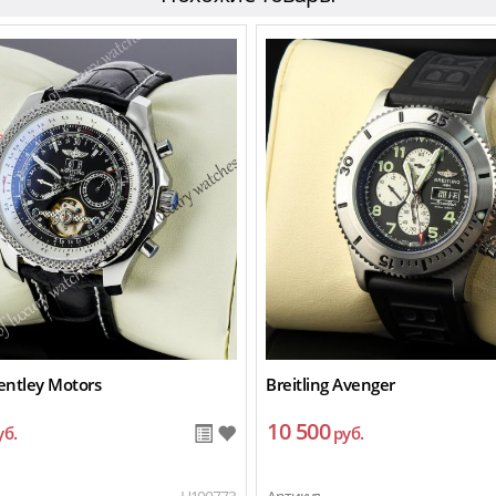
Bentley Motors
Breitling Avenger
10 500
уб.
руб.