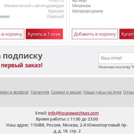
H100773
Артикул
Механический с автоподзаводом
Механизм
Мужские
Материал ремня
ремня
Кожаный
 в корзину
Купить в 1 клик
Добавить в корзину
Купит
а подписку
 первый заказ!
Нажимая на кнопку “
мен и возврат
Гарантия
Скидки и акции
Наши часы на руке
Отзы
Email:
info@housewatchses.com
Время работы: c 11:00 до 23:00
Наш адрес:
115088
,
Россия, Москва
,
2-й Южнопортовый пр-
д, д. 18. стр. 2