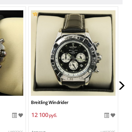
Breitling Windrider
Brei
12 100
13
руб.