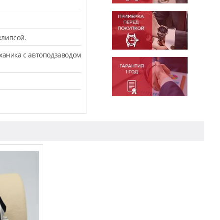
клипсой.
ханика с автоподзаводом