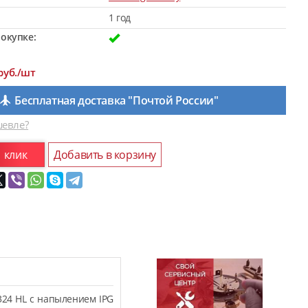
1 год
окупке:
руб./шт
Бесплатная доставка "Почтой России"
евле?
1 клик
Добавить в корзину
324 HL с напылением IPG