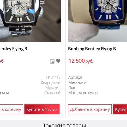
entley Flying B
Breitling Bentley Flying B
12 500
уб.
руб.
H104417
Артикул
Кварцевый
Механизм
Мужские
Пол
ремня
Стальной
Материал ремня
 в корзину
Купить в 1 клик
Добавить в корзину
Купит
Похожие товары