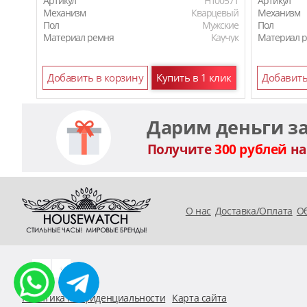
Артикул
H100571
Артикул
Механизм
Кварцевый
Механизм
Пол
Мужские
Пол
Материал ремня
Каучук
Материал 
Добавить в корзину
Купить в 1 клик
Добавить
Дарим деньги з
Получите
300 рублей
на
O нас
Доставка/Оплата
Об
Политика конфиденциальности
Карта сайта