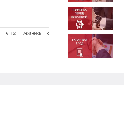
.
A 6T15: механика с