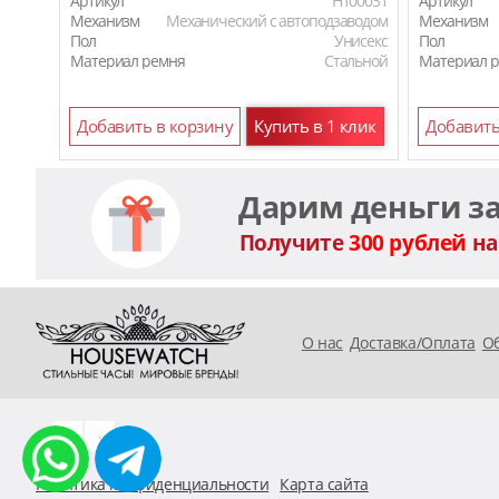
Артикул
H100031
Артикул
Механизм
Механический с автоподзаводом
Механизм
Пол
Унисекс
Пол
Материал ремня
Стальной
Материал 
Добавить в корзину
Купить в 1 клик
Добавить
Дарим деньги з
Получите
300 рублей
на
O нас
Доставка/Оплата
Об
Политика конфиденциальности
Карта сайта