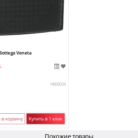
ottega Veneta
.
H600034
 в корзину
Купить в 1 клик
Похожие товары