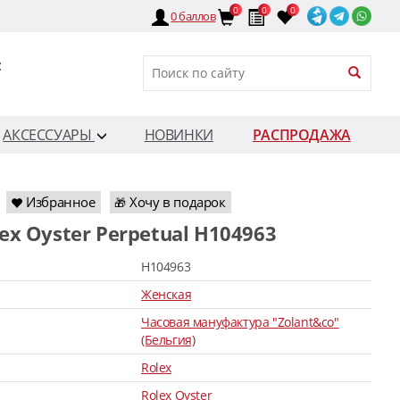
0
0
0
0
баллов
:
АКСЕССУАРЫ
НОВИНКИ
РАСПРОДАЖА
Избранное
Хочу в подарок
🎁
lex Oyster Perpetual H104963
H104963
Женская
Часовая мануфактура "Zolant&co"
(Бельгия)
Rolex
Rolex Oyster