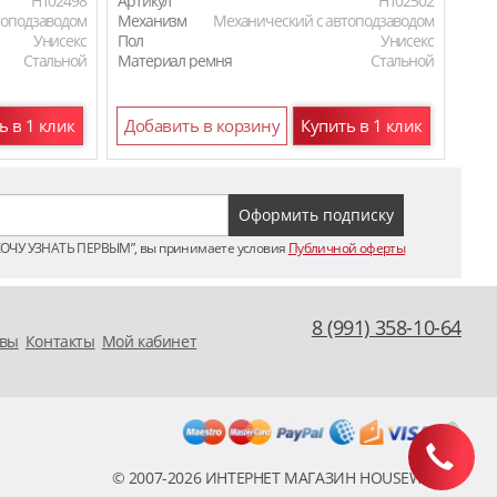
H102498
Артикул
H102502
Арти
топодзаводом
Механизм
Механический с автоподзаводом
Мех
Унисекс
Пол
Унисекс
Пол
Стальной
Материал ремня
Стальной
Мат
ь в 1 клик
Добавить в корзину
Купить в 1 клик
До
ХОЧУ УЗНАТЬ ПЕРВЫМ”, вы принимаете условия
Публичной оферты
8 (991) 358-10-64
вы
Контакты
Мой кабинет
© 2007-2026 ИНТЕРНЕТ МАГАЗИН HOUSEWATCH