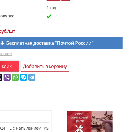
1 год
окупке:
руб./шт
Бесплатная доставка "Почтой России"
евле?
1 клик
Добавить в корзину
324 HL с напылением IPG