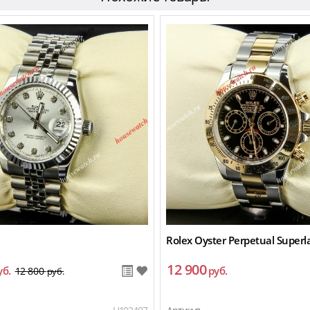
Rolex Oyster Perpetual Superl
12 900
уб.
руб.
12 800
руб.