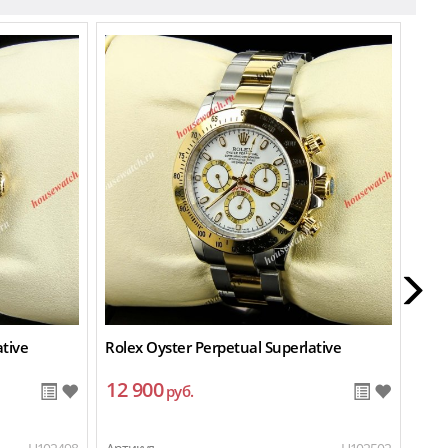
ative
Rolex Oyster Perpetual Superlative
Role
12 900
11
руб.