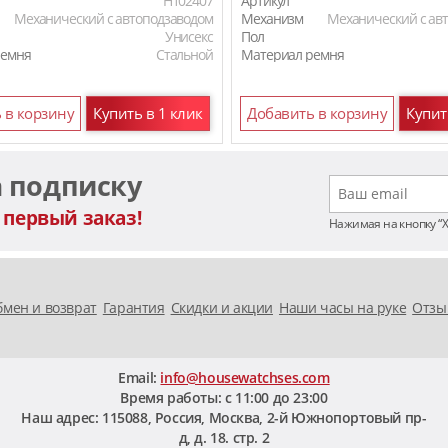
H102407
Артикул
Механический с автоподзаводом
Механизм
Механический с ав
Унисекс
Пол
ремня
Стальной
Материал ремня
 в корзину
Купить в 1 клик
Добавить в корзину
Купит
а подписку
 первый заказ!
Нажимая на кнопку “
мен и возврат
Гарантия
Скидки и акции
Наши часы на руке
Отзы
Email:
info@housewatchses.com
Время работы: c 11:00 до 23:00
Наш адрес:
115088
,
Россия, Москва
,
2-й Южнопортовый пр-
д, д. 18. стр. 2