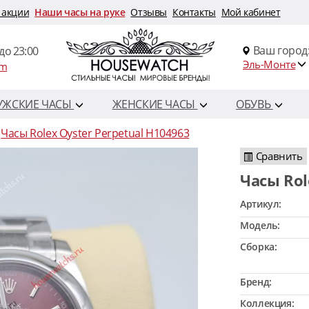
 акции
Наши часы на руке
Отзывы
Контакты
Мой кабинет
Ваш город
до 23:00
Эль-Монте
om
УЖСКИЕ ЧАСЫ
ЖЕНСКИЕ ЧАСЫ
ОБУВЬ
Часы Rolex Oyster Perpetual H104963
Сравнить
Часы Ro
Артикул:
Модель:
Сборка:
Бренд:
Коллекция: