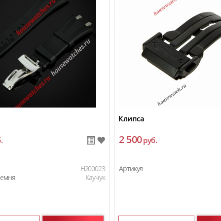
Клипса
2 500
.
руб.
H200023
Артикул
ремня
Каучук