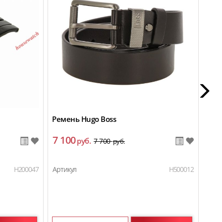
Ремень Hugo Boss
Боти
7 100
15
руб.
7 700
руб.
H200047
Артикул
H500012
Арти
Пол
Раз