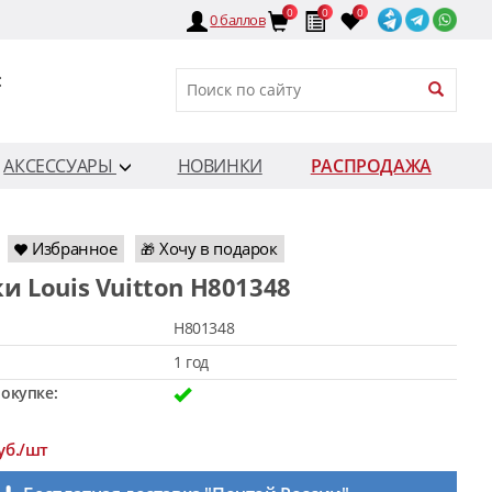
0
0
0
0
баллов
:
АКСЕССУАРЫ
НОВИНКИ
РАСПРОДАЖА
Избранное
Хочу в подарок
🎁
ки Louis Vuitton H801348
H801348
1 год
окупке:
уб./шт