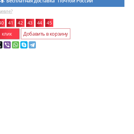
Бесплатная доставка "Почтой России"
евле?
40
41
42
43
44
45
1 клик
Добавить в корзину