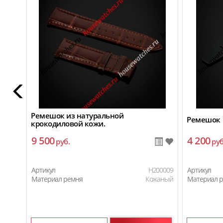
Ремешок из натуральной
Ремешок
крокодиловой кожи.
9 500
4 200
руб.
руб
Артикул
H200009
Артикул
Материал ремня
Кожаный
Материал 