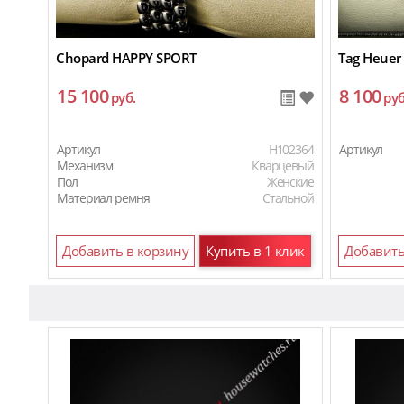
Chopard HAPPY SPORT
Tag Heuer
15 100
8 100
руб.
руб
Артикул
H102364
Артикул
Механизм
Кварцевый
Пол
Женские
Материал ремня
Стальной
Добавить в корзину
Купить в 1 клик
Добавить