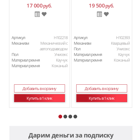
17 000
19 500
руб.
руб.
Артикул
H102218
Артикул
H102393
Ар
Механизм
Механический с
Механизм
Кварцевый
М
автоподзаводом
Пол
Унисекс
П
Пол
Унисекс
Материал ремня
Каучук
Ма
Материал ремня
Каучук
Материал ремня
Кожаный
Ма
Материал ремня
Кожаный
Добавить в корзину
Добавить в корзину
Купить в 1 клик
Купить в 1 клик
Дарим деньги за подписку