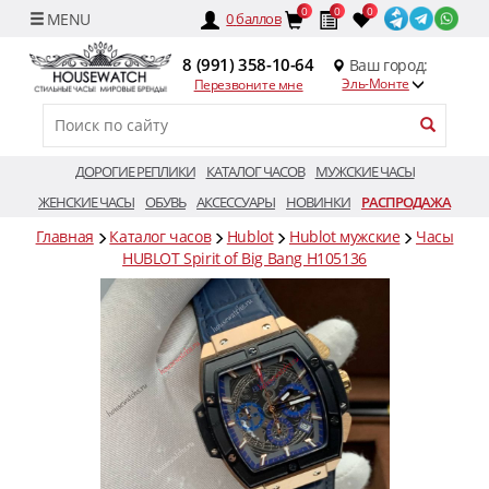
0
0
0
0
баллов
8 (991) 358-10-64
Ваш город:
Эль-Монте
Перезвоните мне
ДОРОГИЕ РЕПЛИКИ
КАТАЛОГ ЧАСОВ
МУЖСКИЕ ЧАСЫ
ЖЕНСКИЕ ЧАСЫ
ОБУВЬ
АКСЕССУАРЫ
НОВИНКИ
РАСПРОДАЖА
Главная
Каталог часов
Hublot
Hublot мужские
Часы
HUBLOT Spirit of Big Bang H105136