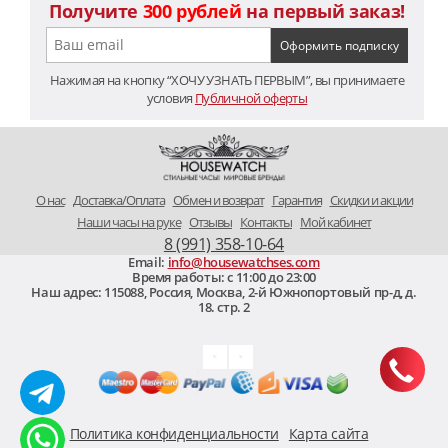
Получите
300 рублей
на первый заказ!
Нажимая на кнопку “ХОЧУ УЗНАТЬ ПЕРВЫМ”, вы принимаете
условия
Публичной оферты
O нас
Доставка/Оплата
Обмен и возврат
Гарантия
Скидки и акции
Наши часы на руке
Отзывы
Контакты
Мой кабинет
8 (991) 358-10-64
Email:
info@housewatchses.com
Время работы: c 11:00 до 23:00
Наш адрес:
115088
,
Россия, Москва
,
2-й Южнопортовый пр-д, д.
18. стр. 2
Политика конфиденциальности
Карта сайта