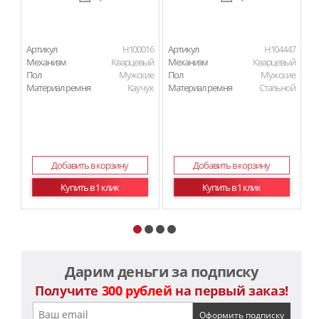
Артикул
H100016
Артикул
H104447
Ар
Механизм
Кварцевый
Механизм
Кварцевый
М
Пол
Мужские
Пол
Мужские
Материал ремня
Каучук
Материал ремня
Стальной
П
Ма
Добавить в корзину
Добавить в корзину
Купить в 1 клик
Купить в 1 клик
Дарим деньги за подписку
Получите
300 рублей
на первый заказ!