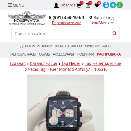
0
0
0
0
баллов
8 (991) 358-10-64
Ваш город:
Эль-Монте
Перезвоните мне
ДОРОГИЕ РЕПЛИКИ
КАТАЛОГ ЧАСОВ
МУЖСКИЕ ЧАСЫ
ЖЕНСКИЕ ЧАСЫ
ОБУВЬ
АКСЕССУАРЫ
НОВИНКИ
РАСПРОДАЖА
Главная
Каталог часов
Tag Heuer
Tag Heuer мужские
Часы Tag Heuer Monaco Артикул H105316