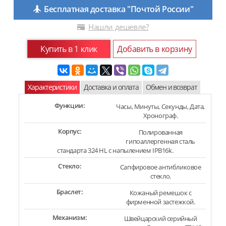
Бесплатная доставка "Почтой России"
Нашли дешевле?
Купить в 1 клик
Добавить в корзину
Характеристики
Доставка и оплата
Обмен и возврат
Функции:
Часы, Минуты, Секунды, Дата,
Хронограф.
Корпус:
Полированная
гипоаллергенная сталь
стандарта 324 HL с напылением IPB16k.
Стекло:
Сапфировое антибликовое
стекло.
Браслет:
Кожаный ремешок с
фирменной застежкой.
Механизм:
Швейцарский серийный