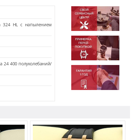
а 324 HL с напылением
а 24 400 полуколебаний/