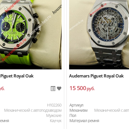
Piguet Royal Oak
Audemars Piguet Royal Oak
15 500
уб.
руб.
H102260
Артикул
Механический с автоподзаводом
Механизм
Механический с ав
Мужские
Пол
ремня
Каучук
Материал ремня