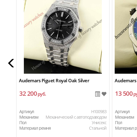
Audemars Piguet Royal Oak Silver
Audemars 
32 200
13 500
руб.
р
Артикул
H100983
Артикул
Механизм
Механический с автоподзаводом
Механизм
Пол
Унисекс
Пол
Материал ремня
Стальной
Материал 