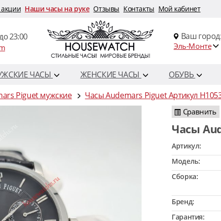
 акции
Наши часы на руке
Отзывы
Контакты
Мой кабинет
Ваш город
до 23:00
Эль-Монте
om
УЖСКИЕ ЧАСЫ
ЖЕНСКИЕ ЧАСЫ
ОБУВЬ
ars Piguet мужские
Часы Audemars Piguet Артикул H105
Сравнить
Часы Au
Артикул:
Модель:
Сборка:
Бренд:
Гарантия: