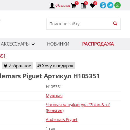
0
0
0
0
баллов
:
АКСЕССУАРЫ
НОВИНКИ
РАСПРОДАЖА
351
Избранное
Хочу в подарок
🎁
demars Piguet Артикул H105351
H105351
Мужская
Часовая мануфактура "Zolant&co"
(Бельгия)
Audemars Piguet
1 год