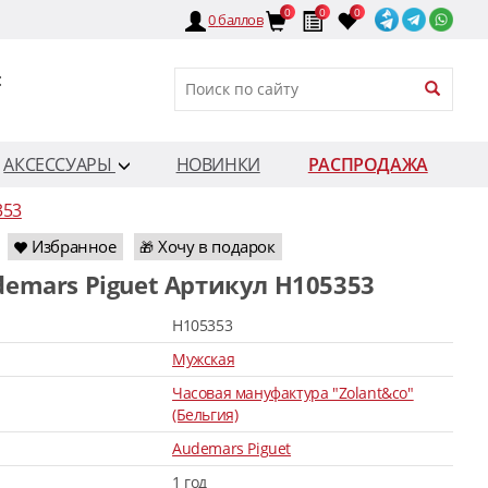
0
0
0
0
баллов
:
АКСЕССУАРЫ
НОВИНКИ
РАСПРОДАЖА
353
Избранное
Хочу в подарок
🎁
demars Piguet Артикул H105353
H105353
Мужская
Часовая мануфактура "Zolant&co"
(Бельгия)
Audemars Piguet
1 год