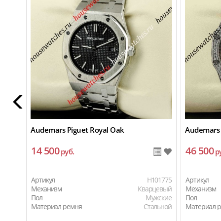
Audemars Piguet Royal Oak
Audemars 
14 500
46 500
руб.
р
Артикул
H101775
Артикул
Механизм
Кварцевый
Механизм
Пол
Мужские
Пол
Материал ремня
Стальной
Материал 