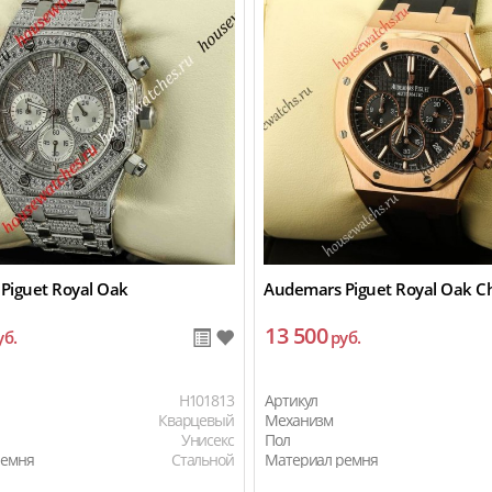
Piguet Royal Oak
Audemars Piguet Royal Oak C
13 500
уб.
руб.
H101813
Артикул
Кварцевый
Механизм
Унисекс
Пол
ремня
Стальной
Материал ремня