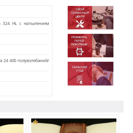
а 324 HL с напылением
а 24 400 полуколебаний/