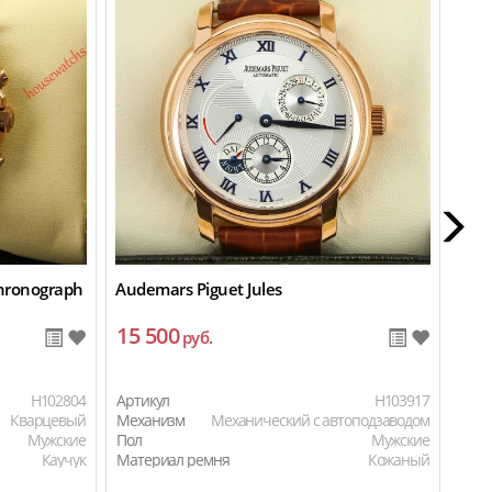
hronograph
Audemars Piguet Jules
Aude
15 500
14
руб.
H102804
Артикул
H103917
Арти
Кварцевый
Механизм
Механический с автоподзаводом
Мех
Мужские
Пол
Мужские
Пол
Каучук
Материал ремня
Кожаный
Мат