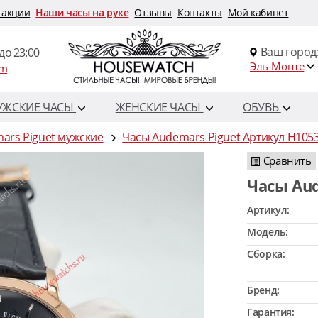
 акции
Наши часы на руке
Отзывы
Контакты
Мой кабинет
Ваш город
до 23:00
Эль-Монте
om
УЖСКИЕ ЧАСЫ
ЖЕНСКИЕ ЧАСЫ
ОБУВЬ
ars Piguet мужские
Часы Audemars Piguet Артикул H105
Сравнить
Часы Au
Артикул:
Модель:
Сборка:
Бренд:
Гарантия: