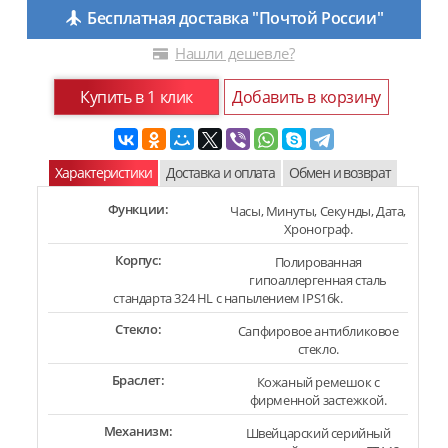
Бесплатная доставка "Почтой России"
Нашли дешевле?
Купить в 1 клик
Добавить в корзину
Характеристики
Доставка и оплата
Обмен и возврат
Функции:
Часы, Минуты, Секунды, Дата,
Хронограф.
Корпус:
Полированная
гипоаллергенная сталь
стандарта 324 HL с напылением IPS16k.
Стекло:
Сапфировое антибликовое
стекло.
Браслет:
Кожаный ремешок c
фирменной застежкой.
Механизм:
Швейцарский серийный