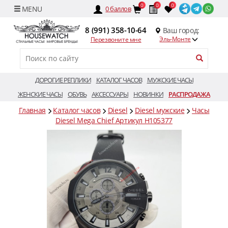
0
0
0
0
баллов
8 (991) 358-10-64
Ваш город:
Эль-Монте
Перезвоните мне
ДОРОГИЕ РЕПЛИКИ
КАТАЛОГ ЧАСОВ
МУЖСКИЕ ЧАСЫ
ЖЕНСКИЕ ЧАСЫ
ОБУВЬ
АКСЕССУАРЫ
НОВИНКИ
РАСПРОДАЖА
Главная
Каталог часов
Diesel
Diesel мужские
Часы
Diesel Mega Chief Артикул H105377