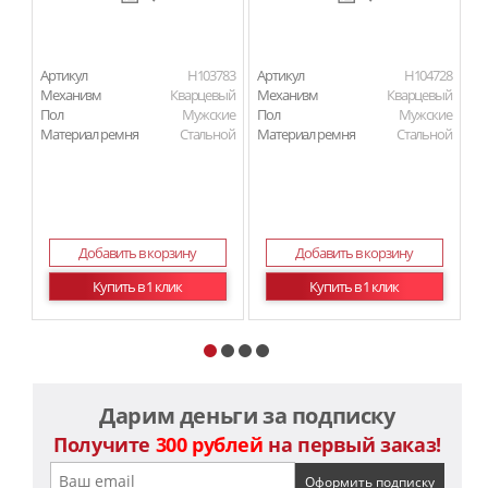
Артикул
H103783
Артикул
H104728
Ар
Механизм
Кварцевый
Механизм
Кварцевый
М
Пол
Мужские
Пол
Мужские
П
Материал ремня
Стальной
Материал ремня
Стальной
Ма
Добавить в корзину
Добавить в корзину
Купить в 1 клик
Купить в 1 клик
Дарим деньги за подписку
Получите
300 рублей
на первый заказ!