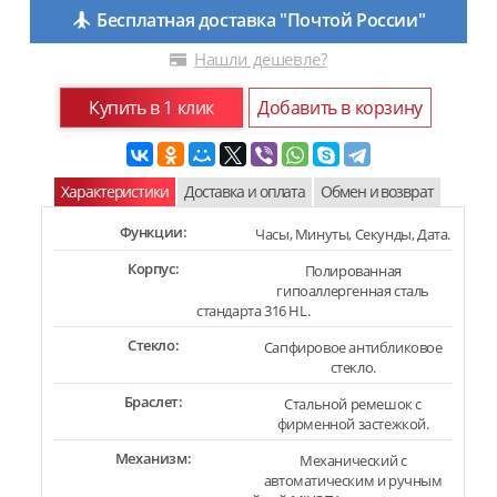
Бесплатная доставка "Почтой России"
Нашли дешевле?
Купить в 1 клик
Добавить в корзину
Характеристики
Доставка и оплата
Обмен и возврат
Функции:
Часы, Минуты, Секунды, Дата.
Корпус:
Полированная
гипоаллергенная сталь
стандарта 316 HL.
Стекло:
Сапфировое антибликовое
стекло.
Браслет:
Стальной ремешок с
фирменной застежкой.
Механизм:
Механический с
автоматическим и ручным