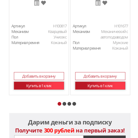
Артикул
H100817
Артикул
H101677
Ар
Механизм
Кварцевый
Механизм
Механический с
М
Пол
Унисекс
автоподзаводом
Материал ремня
Кожаный
Пол
Мужские
П
Материал ремня
Кожаный
Ма
Добавить в корзину
Добавить в корзину
Купить в 1 клик
Купить в 1 клик
Дарим деньги за подписку
Получите
300 рублей
на первый заказ!