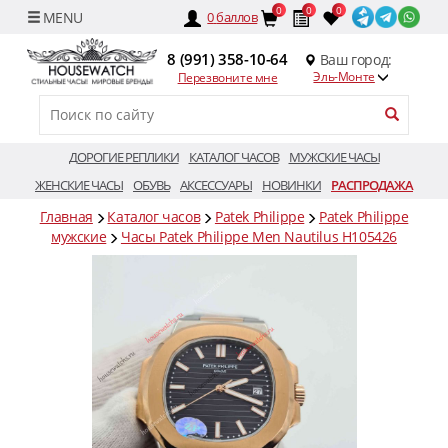
0
0
0
0
баллов
8 (991) 358-10-64
Ваш город:
Эль-Монте
Перезвоните мне
ДОРОГИЕ РЕПЛИКИ
КАТАЛОГ ЧАСОВ
МУЖСКИЕ ЧАСЫ
ЖЕНСКИЕ ЧАСЫ
ОБУВЬ
АКСЕССУАРЫ
НОВИНКИ
РАСПРОДАЖА
Главная
Каталог часов
Patek Philippe
Patek Philippe
мужские
Часы Patek Philippe Men Nautilus H105426