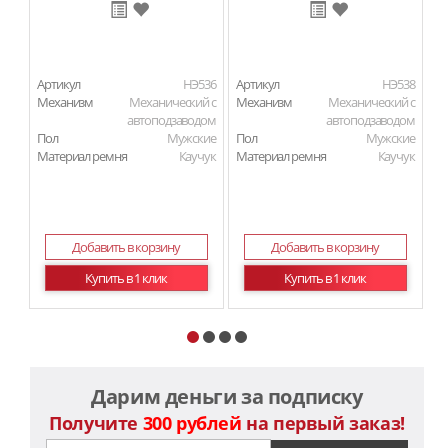
Артикул
HЭ536
Артикул
HЭ538
Ар
Механизм
Механический с
Механизм
Механический с
М
автоподзаводом
автоподзаводом
Пол
Мужские
Пол
Мужские
П
Материал ремня
Каучук
Материал ремня
Каучук
Ма
Добавить в корзину
Добавить в корзину
Купить в 1 клик
Купить в 1 клик
Дарим деньги за подписку
Получите
300 рублей
на первый заказ!