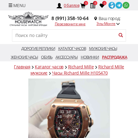
0
0
0
0
баллов
8 (991) 358-10-64
Ваш город:
Эль-Монте
Перезвоните мне
ДОРОГИЕ РЕПЛИКИ
КАТАЛОГ ЧАСОВ
МУЖСКИЕ ЧАСЫ
ЖЕНСКИЕ ЧАСЫ
ОБУВЬ
АКСЕССУАРЫ
НОВИНКИ
РАСПРОДАЖА
Главная
Каталог часов
Richard Mille
Richard Mille
мужские
Часы Richard Mille H105470