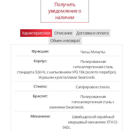
Получить
уведомление о
наличии
Характеристики
Описание
Доставка и оплата
Обмен и возврат
Функции:
Часы, Минуты.
Корпус:
Полированная
гипоаллергенная сталь
стандарта 324 HL с напылением IPG 16k (золото+серебро).
Украшен кристаллами Swarovski.
Стекло:
Сапфировое стекло.
Браслет:
Полированная
гипоаллергенная сталь с
камнями Swarowski.
Механизм:
Швейцарский серийный
кварцевый механизм: ETA12-
042c.