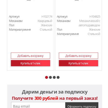
Артикул
H102174
Артикул
H104825
Ар
Механизм
Кварцевый
Механизм
Механический с
Пол
Женские
автоподзаводом
Материал ремня
Стальной
Пол
Женские
Материал ремня
Стальной
Добавить в корзину
Добавить в корзину
Купить в 1 клик
Купить в 1 клик
Дарим деньги за подписку
Получите
300 рублей
на первый заказ!