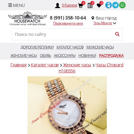
0
0
0
0
баллов
8 (991) 358-10-64
Ваш город:
Эль-Монте
Перезвоните мне
ДОРОГИЕ РЕПЛИКИ
КАТАЛОГ ЧАСОВ
МУЖСКИЕ ЧАСЫ
ЖЕНСКИЕ ЧАСЫ
ОБУВЬ
АКСЕССУАРЫ
НОВИНКИ
РАСПРОДАЖА
Главная
Каталог часов
Женские часы
Часы Chopard
H100556