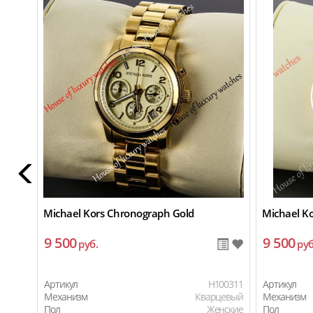
Michael Kors Chronograph Gold
Michael Ko
9 500
9 500
руб.
руб
Артикул
H100311
Артикул
Механизм
Кварцевый
Механизм
Пол
Женские
Пол