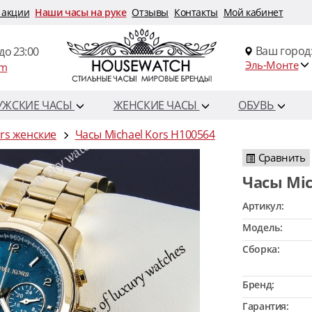
 акции
Наши часы на руке
Отзывы
Контакты
Мой кабинет
Ваш город
до 23:00
Эль-Монте
om
УЖСКИЕ ЧАСЫ
ЖЕНСКИЕ ЧАСЫ
ОБУВЬ
ors женские
Часы Michael Kors H100564
Сравнить
Часы Mi
Артикул:
Модель:
Сборка:
Бренд:
Гарантия: