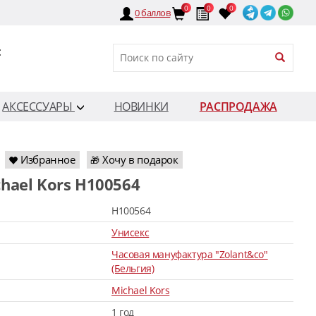
0
0
0
0
баллов
:
АКСЕССУАРЫ
НОВИНКИ
РАСПРОДАЖА
Избранное
Хочу в подарок
🎁
chael Kors H100564
H100564
Унисекс
Часовая мануфактура "Zolant&co"
(Бельгия)
Michael Kors
1 год