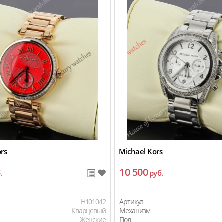
rs
Michael Kors
10 500
.
руб.
H101042
Артикул
Кварцевый
Механизм
Женские
Пол