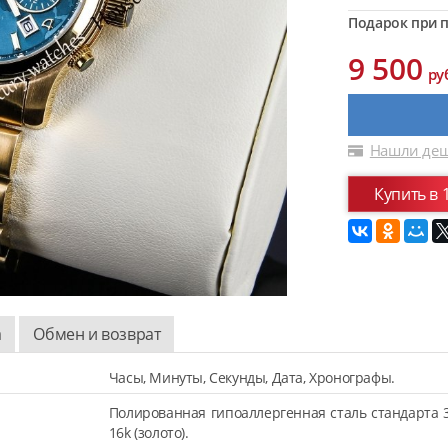
Подарок при п
9 500
ру
Нашли деш
Купить в 
а
Обмен и возврат
Часы, Минуты, Секунды, Дата, Хронографы.
Полированная гипоаллергенная сталь стандарта 
16k (золото).