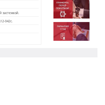
й застежкой.
12-042c.