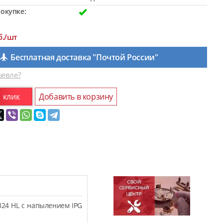
окупке:
б./шт
Бесплатная доставка "Почтой России"
евле?
1 клик
Добавить в корзину
324 HL с напылением IPG