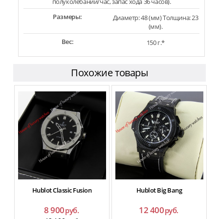
полуколебаний/час, запас хода 36 часов).
Размеры:
Диаметр: 48 (мм) Толщина: 23
(мм).
Вес:
150 г.*
Похожие товары
Hublot Classic Fusion
Hublot Big Bang
8 900
12 400
руб.
руб.