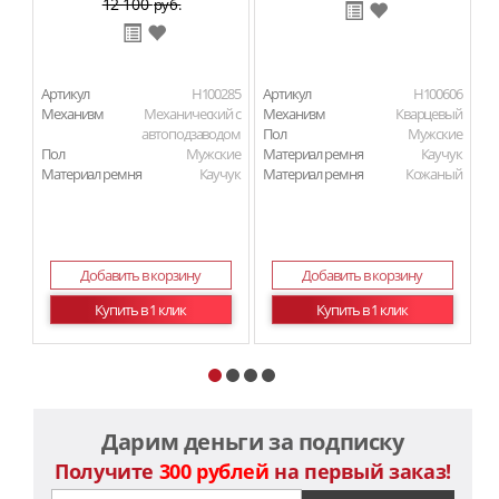
12 100
руб.
Артикул
H100285
Артикул
H100606
Ар
Механизм
Механический с
Механизм
Кварцевый
М
автоподзаводом
Пол
Мужские
П
Пол
Мужские
Материал ремня
Каучук
Ма
Материал ремня
Каучук
Материал ремня
Кожаный
Ма
Добавить в корзину
Добавить в корзину
Купить в 1 клик
Купить в 1 клик
Дарим деньги за подписку
Получите
300 рублей
на первый заказ!