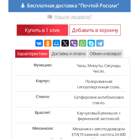
Бесплатная доставка "Почтой России"
Нашли дешевле?
Купить в 1 клик
Добавить в корзину
Характеристики
Доставка и оплата
Обмен и возврат
Функции:
Часы, Минуты, Секунды,
Число.
Корпус:
Полированная
гипоаллергенная сталь.
Стекло:
Сапфировое антибликовое
стекло.
Браслет:
Каучуковый ремешок с
фирменной застежкой.
Механизм:
Механика с автоподзаводом
ETA(19 камней, частота 24 400