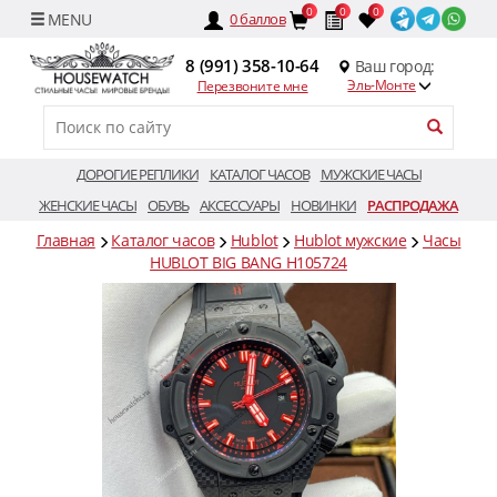
0
0
0
0
баллов
8 (991) 358-10-64
Ваш город:
Эль-Монте
Перезвоните мне
ДОРОГИЕ РЕПЛИКИ
КАТАЛОГ ЧАСОВ
МУЖСКИЕ ЧАСЫ
ЖЕНСКИЕ ЧАСЫ
ОБУВЬ
АКСЕССУАРЫ
НОВИНКИ
РАСПРОДАЖА
Главная
Каталог часов
Hublot
Hublot мужские
Часы
HUBLOT BIG BANG H105724