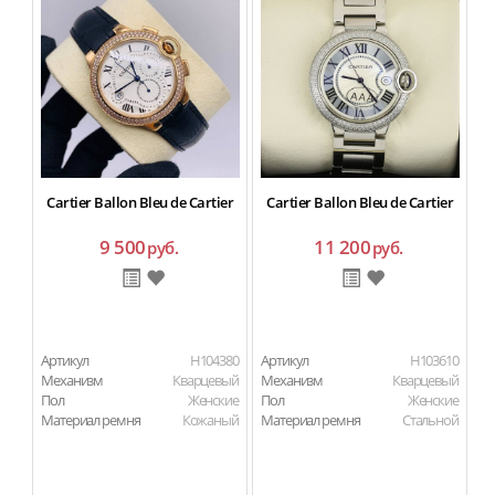
Cartier Ballon Bleu de Cartier
Cartier Ballon Bleu de Cartier
C
9 500
11 200
руб.
руб.
Артикул
H104380
Артикул
H103610
Ар
Механизм
Кварцевый
Механизм
Кварцевый
М
Пол
Женские
Пол
Женские
П
Материал ремня
Кожаный
Материал ремня
Стальной
Ма