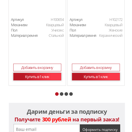
Артикул
H100654
Артикул
H102172
Ар
Механизм
Кварцевый
Механизм
Кварцевый
М
Пол
Унисекс
Пол
Женские
П
Материал ремня
Стальной
Материал ремня
Керамический
Ма
Добавить в корзину
Добавить в корзину
Купить в 1 клик
Купить в 1 клик
Дарим деньги за подписку
Получите
300 рублей
на первый заказ!