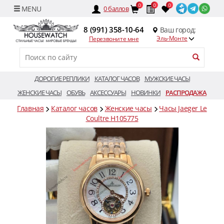
0
0
0
0
баллов
8 (991) 358-10-64
Ваш город:
Эль-Монте
Перезвоните мне
ДОРОГИЕ РЕПЛИКИ
КАТАЛОГ ЧАСОВ
МУЖСКИЕ ЧАСЫ
ЖЕНСКИЕ ЧАСЫ
ОБУВЬ
АКСЕССУАРЫ
НОВИНКИ
РАСПРОДАЖА
Главная
Каталог часов
Женские часы
Часы Jaeger Le
Coultre H105775