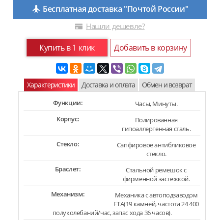
Бесплатная доставка "Почтой России"
Нашли дешевле?
Купить в 1 клик
Добавить в корзину
Характеристики
Доставка и оплата
Обмен и возврат
Функции:
Часы, Минуты.
Корпус:
Полированная
гипоаллергенная сталь.
Стекло:
Сапфировое антибликовое
стекло.
Браслет:
Стальной ремешок с
фирменной застежкой.
Механизм:
Механика с автоподзаводом
ETA(19 камней, частота 24 400
полуколебаний/час, запас хода 36 часов).