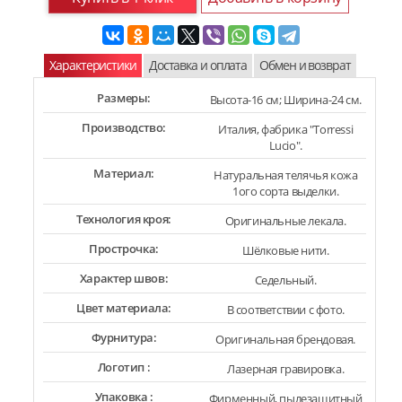
Характеристики
Доставка и оплата
Обмен и возврат
Размеры:
Высота-16 см; Ширина-24 см.
Производство:
Италия, фабрика "Torressi
Lucio".
Материал:
Натуральная телячья кожа
1ого сорта выделки.
Технология кроя:
Оригинальные лекала.
Прострочка:
Шёлковые нити.
Характер швов:
Седельный.
Цвет материала:
В соответствии с фото.
Фурнитура:
Оригинальная брендовая.
Логотип :
Лазерная гравировка.
Упаковка :
Фирменный, пылезащитный