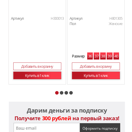
Артикул
H300013
Артикул
H801305
Ар
Пол
Женские
П
Размер
36
37
38
39
40
41
Добавить в корзину
Добавить в корзину
Купить в 1 клик
Купить в 1 клик
Дарим деньги за подписку
Получите
300 рублей
на первый заказ!