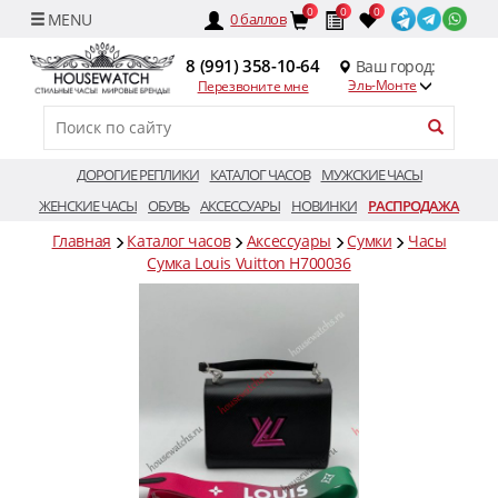
0
0
0
0
баллов
8 (991) 358-10-64
Ваш город:
Эль-Монте
Перезвоните мне
ДОРОГИЕ РЕПЛИКИ
КАТАЛОГ ЧАСОВ
МУЖСКИЕ ЧАСЫ
ЖЕНСКИЕ ЧАСЫ
ОБУВЬ
АКСЕССУАРЫ
НОВИНКИ
РАСПРОДАЖА
Главная
Каталог часов
Аксессуары
Сумки
Часы
Сумка Louis Vuitton H700036