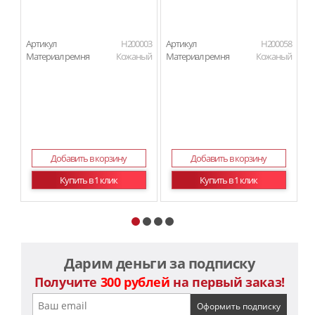
Артикул
H200003
Артикул
H200058
Ар
Материал ремня
Кожаный
Материал ремня
Кожаный
П
Добавить в корзину
Добавить в корзину
Купить в 1 клик
Купить в 1 клик
Дарим деньги за подписку
Получите
300 рублей
на первый заказ!