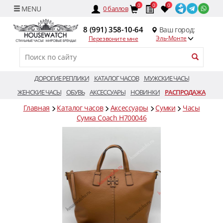
0
0
0
0
баллов
8 (991) 358-10-64
Ваш город:
Эль-Монте
Перезвоните мне
ДОРОГИЕ РЕПЛИКИ
КАТАЛОГ ЧАСОВ
МУЖСКИЕ ЧАСЫ
ЖЕНСКИЕ ЧАСЫ
ОБУВЬ
АКСЕССУАРЫ
НОВИНКИ
РАСПРОДАЖА
Главная
Каталог часов
Аксессуары
Сумки
Часы
Сумка Coach H700046