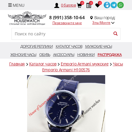
0
0
0
0
баллов
8 (991) 358-10-64
Ваш город:
Эль-Монте
Перезвоните мне
ДОРОГИЕ РЕПЛИКИ
КАТАЛОГ ЧАСОВ
МУЖСКИЕ ЧАСЫ
ЖЕНСКИЕ ЧАСЫ
ОБУВЬ
АКСЕССУАРЫ
НОВИНКИ
РАСПРОДАЖА
Главная
Каталог часов
Emporio Armani мужские
Часы
Emporio Armani H100576