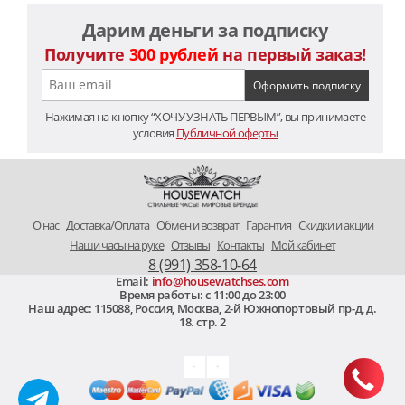
Дарим деньги за подписку
Получите
300 рублей
на первый заказ!
Нажимая на кнопку “ХОЧУ УЗНАТЬ ПЕРВЫМ”, вы принимаете
условия
Публичной оферты
O нас
Доставка/Оплата
Обмен и возврат
Гарантия
Скидки и акции
Наши часы на руке
Отзывы
Контакты
Мой кабинет
8 (991) 358-10-64
Email:
info@housewatchses.com
Время работы: c 11:00 до 23:00
Наш адрес:
115088
,
Россия, Москва
,
2-й Южнопортовый пр-д, д.
18. стр. 2