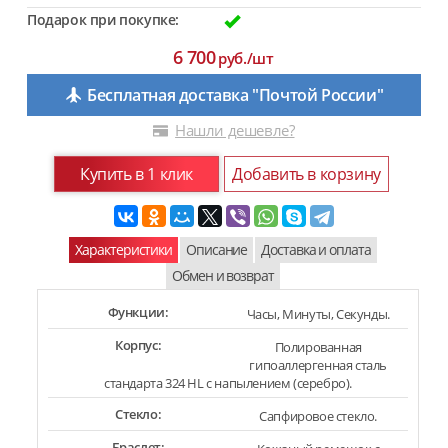
Подарок при покупке:
6 700
руб./шт
Бесплатная доставка "Почтой России"
Нашли дешевле?
Купить в 1 клик
Добавить в корзину
Характеристики
Описание
Доставка и оплата
Обмен и возврат
Функции:
Часы, Минуты, Секунды.
Корпус:
Полированная
гипоаллергенная сталь
стандарта 324 HL с напылением (серебро).
Стекло:
Сапфировое стекло.
Браслет: