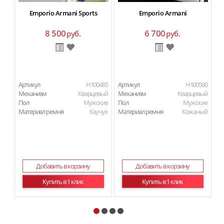
Emporio Armani Sports
Emporio Armani
8 500
6 700
руб.
руб.
Артикул
H100485
Артикул
H100580
Ар
Механизм
Кварцевый
Механизм
Кварцевый
М
Пол
Мужские
Пол
Мужские
П
Материал ремня
Каучук
Материал ремня
Кожаный
Ма
Добавить в корзину
Добавить в корзину
Купить в 1 клик
Купить в 1 клик