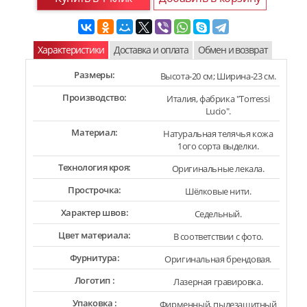
Характеристики
Доставка и оплата
Обмен и возврат
Размеры:
Высота-20 см; Ширина-23 см.
Производство:
Италия, фабрика "Torressi
Lucio".
Материал:
Натуральная телячья кожа
1ого сорта выделки.
Технология кроя:
Оригинальные лекала.
Прострочка:
Шёлковые нити.
Характер швов:
Седельный.
Цвет материала:
В соответствии с фото.
Фурнитура:
Оригинальная брендовая.
Логотип :
Лазерная гравировка.
Упаковка :
Фирменный, пылезащитный