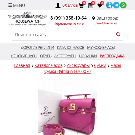
0
0
0
0
баллов
8 (991) 358-10-64
Ваш город:
Эль-Монте
Перезвоните мне
ДОРОГИЕ РЕПЛИКИ
КАТАЛОГ ЧАСОВ
МУЖСКИЕ ЧАСЫ
ЖЕНСКИЕ ЧАСЫ
ОБУВЬ
АКСЕССУАРЫ
НОВИНКИ
РАСПРОДАЖА
Главная
Каталог часов
Аксессуары
Сумки
Часы
Сумка Balmain H700070