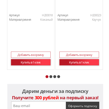
Артикул
H200018
Артикул
H200023
Ар
Материал ремня
Кожаный
Материал ремня
Каучук
П
Добавить в корзину
Добавить в корзину
Купить в 1 клик
Купить в 1 клик
Дарим деньги за подписку
Получите
300 рублей
на первый заказ!