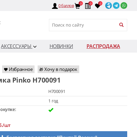
0
0
0
0
баллов
:
АКСЕССУАРЫ
НОВИНКИ
РАСПРОДАЖА
Избранное
Хочу в подарок
🎁
мка Pinko H700091
H700091
1 год
окупке:
б./шт