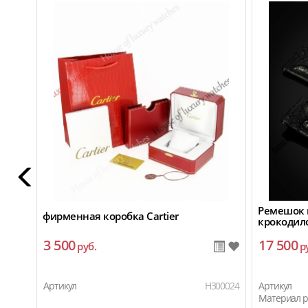
Ремешок 
фирменная коробка Cartier
крокодил
3 500
17 500
руб.
р
Артикул
H300024
Артикул
Материал 