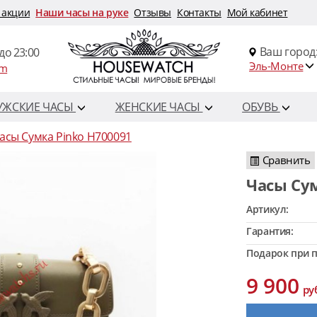
 акции
Наши часы на руке
Отзывы
Контакты
Мой кабинет
Ваш город
до 23:00
Эль-Монте
om
УЖСКИЕ ЧАСЫ
ЖЕНСКИЕ ЧАСЫ
ОБУВЬ
асы Сумка Pinko H700091
Сравнить
Часы Су
Артикул:
Гарантия:
Подарок при п
9 900
ру