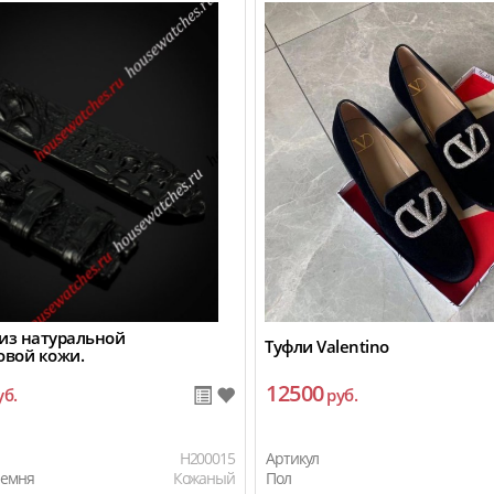
из натуральной
Туфли Valentino
овой кожи.
12500
уб.
руб.
H200015
Артикул
ремня
Кожаный
Пол