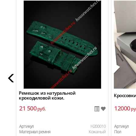
Ремешок из натуральной
Кроссовки
крокодиловой кожи.
21 500
12000
руб.
ру
Артикул
H200010
Артикул
Материал ремня
Кожаный
Пол