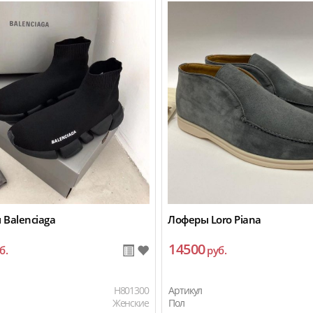
 Balenciaga
Лоферы Loro Piana
14500
б.
руб.
H801300
Артикул
Женские
Пол