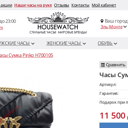
 акции
Наши часы на руке
Отзывы
Контакты
Мой кабинет
Ваш город
до 23:00
Эль-Монте
om
УЖСКИЕ ЧАСЫ
ЖЕНСКИЕ ЧАСЫ
ОБУВЬ
асы Сумка Pinko H700105
Сравнить
Часы Су
Артикул:
Гарантия:
Подарок при п
11 500