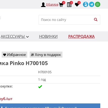
0
0
0
0
баллов
:
АКСЕССУАРЫ
НОВИНКИ
РАСПРОДАЖА
Избранное
Хочу в подарок
🎁
мка Pinko H700105
H700105
1 год
окупке:
руб./шт