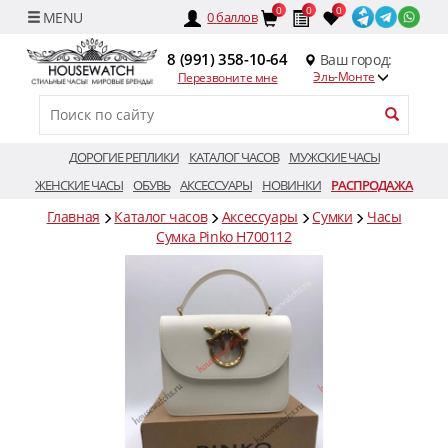
0
0
0
0
баллов
8 (991) 358-10-64
Ваш город:
Эль-Монте
Перезвоните мне
ДОРОГИЕ РЕПЛИКИ
КАТАЛОГ ЧАСОВ
МУЖСКИЕ ЧАСЫ
ЖЕНСКИЕ ЧАСЫ
ОБУВЬ
АКСЕССУАРЫ
НОВИНКИ
РАСПРОДАЖА
Главная
Каталог часов
Аксессуары
Сумки
Часы
Сумка Pinko H700112