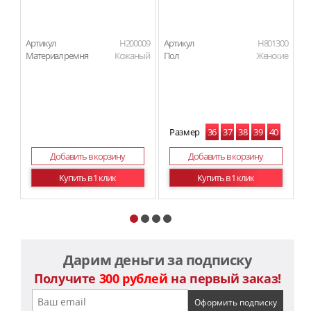
Артикул
H200009
Артикул
H801300
Ар
Материал ремня
Кожаный
Пол
Женские
П
Размер
36
37
38
39
40
41
Добавить в корзину
Добавить в корзину
Купить в 1 клик
Купить в 1 клик
Дарим деньги за подписку
Получите
300 рублей
на первый заказ!