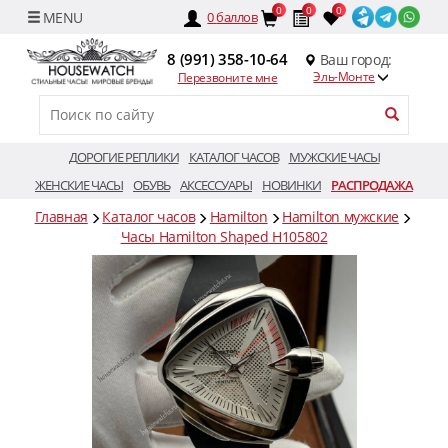
0
0
0
0
баллов
8 (991) 358-10-64
Ваш город:
Эль-Монте
Перезвоните мне
ДОРОГИЕ РЕПЛИКИ
КАТАЛОГ ЧАСОВ
МУЖСКИЕ ЧАСЫ
ЖЕНСКИЕ ЧАСЫ
ОБУВЬ
АКСЕССУАРЫ
НОВИНКИ
РАСПРОДАЖА
Главная
Каталог часов
Hamilton
Hamilton мужские
Часы Hamilton Shaped H105802