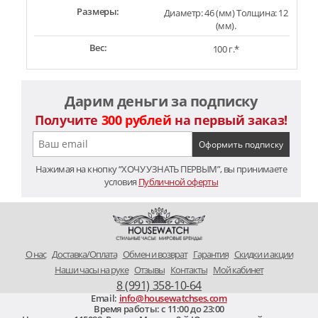
Размеры:
Диаметр: 46 (мм) Толщина: 12
(мм).
Вес:
100 г.*
Дарим деньги за подписку
Получите
300 рублей
на первый заказ!
Нажимая на кнопку “ХОЧУ УЗНАТЬ ПЕРВЫМ”, вы принимаете
условия
Публичной оферты
O нас
Доставка/Оплата
Обмен и возврат
Гарантия
Скидки и акции
Наши часы на руке
Отзывы
Контакты
Мой кабинет
8 (991) 358-10-64
Email:
info@housewatchses.com
Время работы: c 11:00 до 23:00