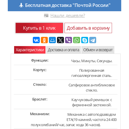
Бесплатная доставка "Почтой России"
Нашли дешевле?
Купить в 1 клик
Добавить в корзину
Характеристики
Доставка и оплата
Обмен и возврат
Функции:
Часы, Минуты, Секунды.
Корпус:
Полированная
гипоаллергенная сталь.
Стекло:
Сапфировое антибликовое
стекло.
Браслет:
Каучуковый ремешок с
фирменной застежкой.
Механизм:
Механика с автоподзаводом
ETA(19 камней, частота 24 400
полуколебаний/час, запас хода 36 часов).