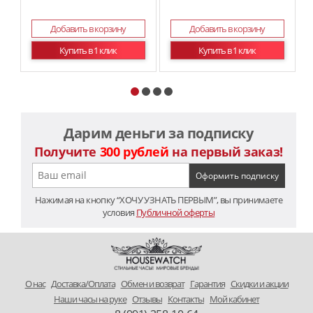
Добавить в корзину
Добавить в корзину
Купить в 1 клик
Купить в 1 клик
Дарим деньги за подписку
Получите
300 рублей
на первый заказ!
Нажимая на кнопку “ХОЧУ УЗНАТЬ ПЕРВЫМ”, вы принимаете
условия
Публичной оферты
O нас
Доставка/Оплата
Обмен и возврат
Гарантия
Скидки и акции
Наши часы на руке
Отзывы
Контакты
Мой кабинет