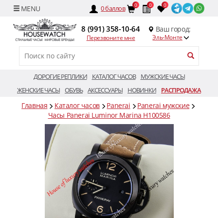
0
0
0
0
баллов
8 (991) 358-10-64
Ваш город:
Эль-Монте
Перезвоните мне
ДОРОГИЕ РЕПЛИКИ
КАТАЛОГ ЧАСОВ
МУЖСКИЕ ЧАСЫ
ЖЕНСКИЕ ЧАСЫ
ОБУВЬ
АКСЕССУАРЫ
НОВИНКИ
РАСПРОДАЖА
Главная
Каталог часов
Panerai
Panerai мужские
Часы Panerai Luminor Marina H100586