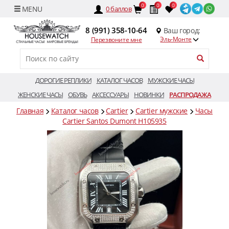
0
0
0
0
баллов
8 (991) 358-10-64
Ваш город:
Эль-Монте
Перезвоните мне
ДОРОГИЕ РЕПЛИКИ
КАТАЛОГ ЧАСОВ
МУЖСКИЕ ЧАСЫ
ЖЕНСКИЕ ЧАСЫ
ОБУВЬ
АКСЕССУАРЫ
НОВИНКИ
РАСПРОДАЖА
Главная
Каталог часов
Cartier
Cartier мужские
Часы
Cartier Santos Dumont H105935