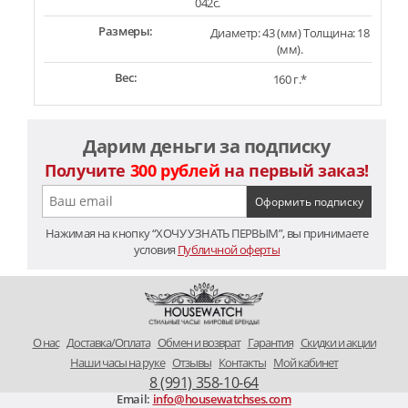
042c.
Размеры:
Диаметр: 43 (мм) Толщина: 18
(мм).
Вес:
160 г.*
Дарим деньги за подписку
Получите
300 рублей
на первый заказ!
Нажимая на кнопку “ХОЧУ УЗНАТЬ ПЕРВЫМ”, вы принимаете
условия
Публичной оферты
O нас
Доставка/Оплата
Обмен и возврат
Гарантия
Скидки и акции
Наши часы на руке
Отзывы
Контакты
Мой кабинет
8 (991) 358-10-64
Email:
info@housewatchses.com