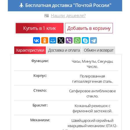
Бесплатная доставка "Почтой России"
Нашли дешевле?
Купить в 1 клик
Добавить в корзину
Характеристики
Доставка и оплата
Обмен и возврат
Функции:
Часы, Минуты, Секунды,
Число.
Корпус:
Полированная
гипоаллергенная сталь.
Стекло:
Сапфировое антибликовое
стекло.
Браслет:
Кожаный ремешок с
фирменной застежкой.
Механизм:
Швейцарский серийный
кварцевый механизм: ETA12-