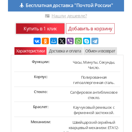
Бесплатная доставка "Почтой России"
Нашли дешевле?
Купить в 1 клик
Добавить в корзину
Характеристики
Доставка и оплата
Обмен и возврат
Функции:
Часы, Минуты, Секунды,
Число.
Корпус:
Полированная
гипоаллергенная сталь.
Стекло:
Сапфировое антибликовое
стекло.
Браслет:
Каучуковый ремешок с
фирменной застежкой.
Механизм:
Швейцарский серийный
кварцевый механизм: ETA12-