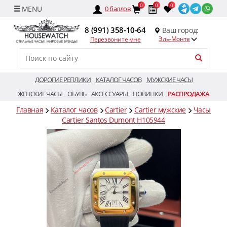
0
0
0
0
баллов
8 (991) 358-10-64
Ваш город:
Эль-Монте
Перезвоните мне
ДОРОГИЕ РЕПЛИКИ
КАТАЛОГ ЧАСОВ
МУЖСКИЕ ЧАСЫ
ЖЕНСКИЕ ЧАСЫ
ОБУВЬ
АКСЕССУАРЫ
НОВИНКИ
РАСПРОДАЖА
Главная
Каталог часов
Cartier
Cartier мужские
Часы
Cartier Santos Dumont H105944