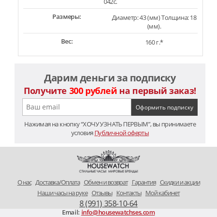
042c.
Размеры:
Диаметр: 43 (мм) Толщина: 18
(мм).
Вес:
160 г.*
Дарим деньги за подписку
Получите
300 рублей
на первый заказ!
Нажимая на кнопку “ХОЧУ УЗНАТЬ ПЕРВЫМ”, вы принимаете
условия
Публичной оферты
O нас
Доставка/Оплата
Обмен и возврат
Гарантия
Скидки и акции
Наши часы на руке
Отзывы
Контакты
Мой кабинет
8 (991) 358-10-64
Email:
info@housewatchses.com