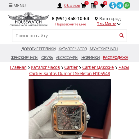
0
0
0
0
баллов
8 (991) 358-10-64
Ваш город:
Эль-Монте
Перезвоните мне
ДОРОГИЕ РЕПЛИКИ
КАТАЛОГ ЧАСОВ
МУЖСКИЕ ЧАСЫ
ЖЕНСКИЕ ЧАСЫ
ОБУВЬ
АКСЕССУАРЫ
НОВИНКИ
РАСПРОДАЖА
Главная
Каталог часов
Cartier
Cartier мужские
Часы
Cartier Santos Dumont Skeleton H105948