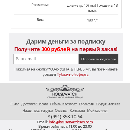
Размеры:
Диаметр: 40 (мм) Толщина: 13
(мм).
Вес:
180 г.*
Дарим деньги за подписку
Получите
300 рублей
на первый заказ!
Нажимая на кнопку “ХОЧУ УЗНАТЬ ПЕРВЫМ”, вы принимаете
условия
Публичной оферты
O нас
Доставка/Оплата
Обмен и возврат
Гарантия
Скидки и акции
Наши часы на руке
Отзывы
Контакты
Мой кабинет
8 (991) 358-10-64
Email:
info@housewatchses.com
Время работы: c 11:00 до 23:00