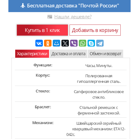
Бесплатная доставка "Почтой России"
Нашли дешевле?
Купить в 1 клик
Добавить в корзину
Характеристики
Доставка и оплата
Обмен и возврат
Функции:
Часы, Минуты.
Корпус:
Полированная
гипоаллергенная сталь.
Стекло:
Сапфировое антибликовое
стекло.
Браслет:
Стальной ремешок с
фирменной застежкой.
Механизм:
Швейцарский серийный
кварцевый механизм: ETA12-
042c.