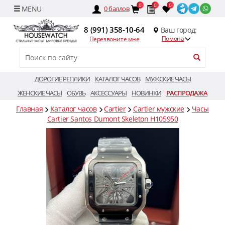
0
0
0
0
баллов
8 (991) 358-10-64
Ваш город:
Помона
Перезвоните мне
ДОРОГИЕ РЕПЛИКИ
КАТАЛОГ ЧАСОВ
МУЖСКИЕ ЧАСЫ
ЖЕНСКИЕ ЧАСЫ
ОБУВЬ
АКСЕССУАРЫ
НОВИНКИ
РАСПРОДАЖА
Главная
Каталог часов
Cartier
Cartier мужские
Часы
Cartier Santos Dumont Skeleton H105950