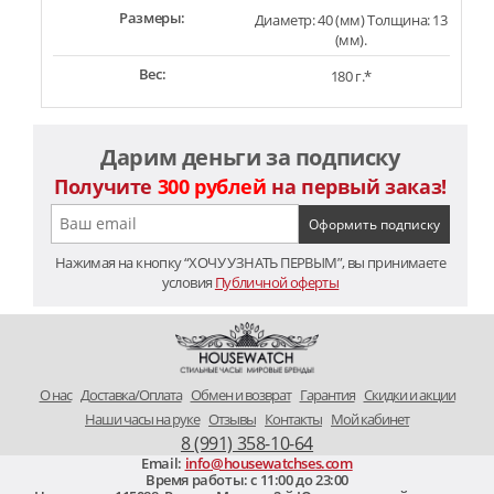
Размеры:
Диаметр: 40 (мм) Толщина: 13
(мм).
Вес:
180 г.*
Дарим деньги за подписку
Получите
300 рублей
на первый заказ!
Нажимая на кнопку “ХОЧУ УЗНАТЬ ПЕРВЫМ”, вы принимаете
условия
Публичной оферты
O нас
Доставка/Оплата
Обмен и возврат
Гарантия
Скидки и акции
Наши часы на руке
Отзывы
Контакты
Мой кабинет
8 (991) 358-10-64
Email:
info@housewatchses.com
Время работы: c 11:00 до 23:00