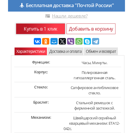
Бесплатная доставка "Почтой России"
Нашли дешевле?
Купить в 1 клик
Добавить в корзину
Характеристики
Доставка и оплата
Обмен и возврат
Функции:
Часы, Минуты.
Корпус:
Полированная
гипоаллергенная сталь.
Стекло:
Сапфировое антибликовое
стекло.
Браслет:
Стальной ремешок с
фирменной застежкой.
Механизм:
Швейцарский серийный
кварцевый механизм: ETA12-
042c.