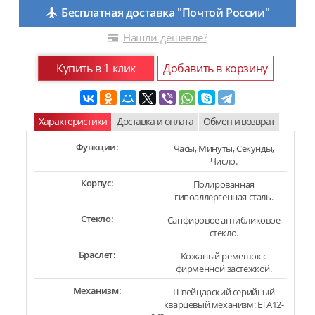
Бесплатная доставка "Почтой России"
Нашли дешевле?
Купить в 1 клик
Добавить в корзину
Характеристики
Доставка и оплата
Обмен и возврат
Функции:
Часы, Минуты, Секунды,
Число.
Корпус:
Полированная
гипоаллергенная сталь.
Стекло:
Сапфировое антибликовое
стекло.
Браслет:
Кожаный ремешок с
фирменной застежкой.
Механизм:
Швейцарский серийный
кварцевый механизм: ETA12-