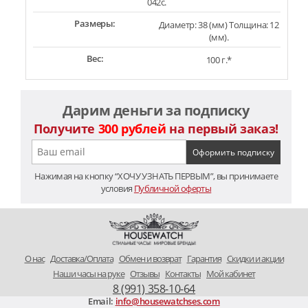
042c.
Размеры:
Диаметр: 38 (мм) Толщина: 12
(мм).
Вес:
100 г.*
Дарим деньги за подписку
Получите
300 рублей
на первый заказ!
Нажимая на кнопку “ХОЧУ УЗНАТЬ ПЕРВЫМ”, вы принимаете
условия
Публичной оферты
O нас
Доставка/Оплата
Обмен и возврат
Гарантия
Скидки и акции
Наши часы на руке
Отзывы
Контакты
Мой кабинет
8 (991) 358-10-64
Email:
info@housewatchses.com