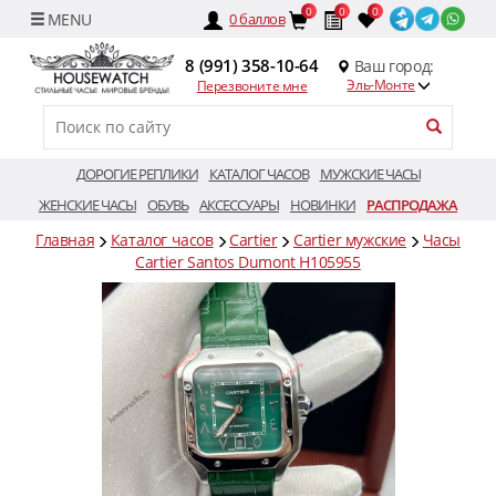
0
0
0
0
баллов
8 (991) 358-10-64
Ваш город:
Эль-Монте
Перезвоните мне
ДОРОГИЕ РЕПЛИКИ
КАТАЛОГ ЧАСОВ
МУЖСКИЕ ЧАСЫ
ЖЕНСКИЕ ЧАСЫ
ОБУВЬ
АКСЕССУАРЫ
НОВИНКИ
РАСПРОДАЖА
Главная
Каталог часов
Cartier
Cartier мужские
Часы
Cartier Santos Dumont H105955