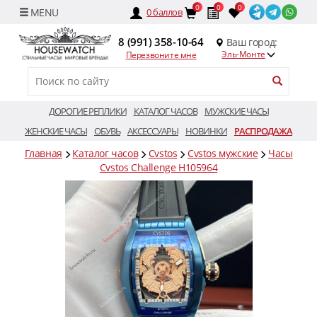
0
0
0
0
баллов
8 (991) 358-10-64
Ваш город:
Эль-Монте
Перезвоните мне
ДОРОГИЕ РЕПЛИКИ
КАТАЛОГ ЧАСОВ
МУЖСКИЕ ЧАСЫ
ЖЕНСКИЕ ЧАСЫ
ОБУВЬ
АКСЕССУАРЫ
НОВИНКИ
РАСПРОДАЖА
Главная
Каталог часов
Cvstos
Cvstos мужские
Часы
Cvstos Challenge H105964