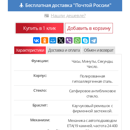
Бесплатная доставка "Почтой России"
Нашли дешевле?
Купить в 1 клик
Добавить в корзину
Характеристики
Доставка и оплата
Обмен и возврат
Функции:
Часы, Минуты, Секунды,
Число.
Корпус:
Полированная
гипоаллергенная сталь.
Стекло:
Сапфировое антибликовое
стекло.
Браслет:
Каучуковый ремешок с
фирменной застежкой.
Механизм:
Механика с автоподзаводом
ETA(19 камней, частота 24 400