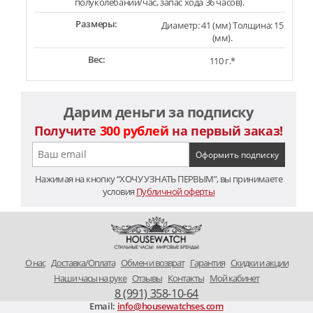
полуколебаний/час, запас хода 36 часов).
Размеры:
Диаметр: 41 (мм) Толщина: 15
(мм).
Вес:
110 г.*
Дарим деньги за подписку
Получите
300 рублей
на первый заказ!
Нажимая на кнопку “ХОЧУ УЗНАТЬ ПЕРВЫМ”, вы принимаете
условия
Публичной оферты
O нас
Доставка/Оплата
Обмен и возврат
Гарантия
Скидки и акции
Наши часы на руке
Отзывы
Контакты
Мой кабинет
8 (991) 358-10-64
Email:
info@housewatchses.com