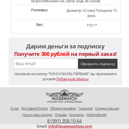
полуколебаний/час, запас хода 36 часов).
Размеры:
Диаметр: 41 (мм) Толщина: 15
(мм).
Вес:
110 г.*
Дарим деньги за подписку
Получите
300 рублей
на первый заказ!
Нажимая на кнопку “ХОЧУ УЗНАТЬ ПЕРВЫМ”, вы принимаете
условия
Публичной оферты
O нас
Доставка/Оплата
Обмен и возврат
Гарантия
Скидки и акции
Наши часы на руке
Отзывы
Контакты
Мой кабинет
8 (991) 358-10-64
Email:
info@housewatchses.com