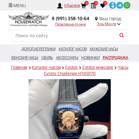
0
0
0
0
баллов
8 (991) 358-10-64
Ваш город:
Эль-Монте
Перезвоните мне
ДОРОГИЕ РЕПЛИКИ
КАТАЛОГ ЧАСОВ
МУЖСКИЕ ЧАСЫ
ЖЕНСКИЕ ЧАСЫ
ОБУВЬ
АКСЕССУАРЫ
НОВИНКИ
РАСПРОДАЖА
Главная
Каталог часов
Cvstos
Cvstos мужские
Часы
Cvstos Challenge H105970