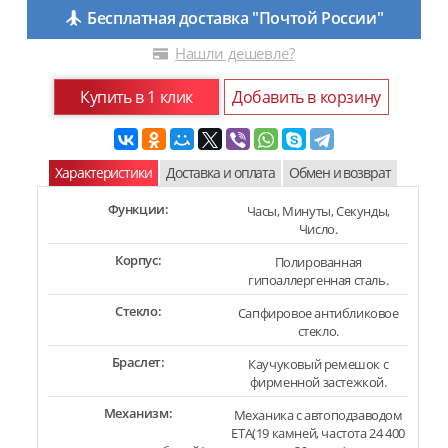
Бесплатная доставка "Почтой России"
Нашли дешевле?
Купить в 1 клик
Добавить в корзину
Характеристики
Доставка и оплата
Обмен и возврат
Функции:
Часы, Минуты, Секунды,
Число.
Корпус:
Полированная
гипоаллергенная сталь.
Стекло:
Сапфировое антибликовое
стекло.
Браслет:
Каучуковый ремешок с
фирменной застежкой.
Механизм:
Механика с автоподзаводом
ETA(19 камней, частота 24 400