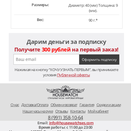
Размеры:
Диаметр: 40 (мм) Толщина: 9
(мм).
Вес:
90 г.*
Дарим деньги за подписку
Получите
300 рублей
на первый заказ!
Нажимая на кнопку “ХОЧУ УЗНАТЬ ПЕРВЫМ”, вы принимаете
условия
Публичной оферты
O нас
Доставка/Оплата
Обмен и возврат
Гарантия
Скидки и акции
Наши часы на руке
Отзывы
Контакты
Мой кабинет
8 (991) 358-10-64
Email:
info@housewatchses.com
Время работы: c 11:00 до 23:00