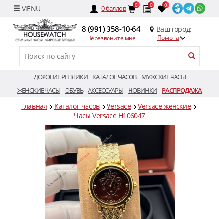
0
0
0
0
баллов
8 (991) 358-10-64
Ваш город:
Помона
Перезвоните мне
ДОРОГИЕ РЕПЛИКИ
КАТАЛОГ ЧАСОВ
МУЖСКИЕ ЧАСЫ
ЖЕНСКИЕ ЧАСЫ
ОБУВЬ
АКСЕССУАРЫ
НОВИНКИ
РАСПРОДАЖА
Главная
Каталог часов
Versace
Versace женские
Часы Versace H106047