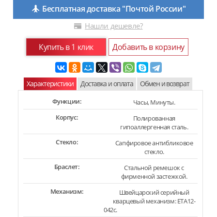
Бесплатная доставка "Почтой России"
Нашли дешевле?
Купить в 1 клик
Добавить в корзину
Характеристики
Доставка и оплата
Обмен и возврат
Функции:
Часы, Минуты.
Корпус:
Полированная
гипоаллергенная сталь.
Стекло:
Сапфировое антибликовое
стекло.
Браслет:
Стальной ремешок с
фирменной застежкой.
Механизм:
Швейцарский серийный
кварцевый механизм: ETA12-
042c.