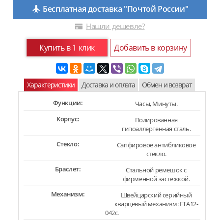
Бесплатная доставка "Почтой России"
Нашли дешевле?
Купить в 1 клик
Добавить в корзину
Характеристики
Доставка и оплата
Обмен и возврат
Функции:
Часы, Минуты.
Корпус:
Полированная
гипоаллергенная сталь.
Стекло:
Сапфировое антибликовое
стекло.
Браслет:
Стальной ремешок с
фирменной застежкой.
Механизм:
Швейцарский серийный
кварцевый механизм: ETA12-
042c.