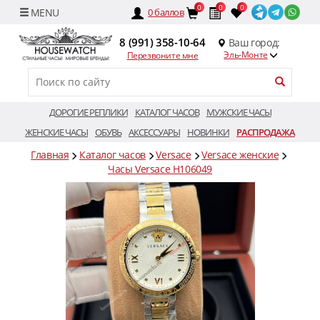
0
0
0
0
баллов
8 (991) 358-10-64
Ваш город:
Эль-Монте
Перезвоните мне
ДОРОГИЕ РЕПЛИКИ
КАТАЛОГ ЧАСОВ
МУЖСКИЕ ЧАСЫ
ЖЕНСКИЕ ЧАСЫ
ОБУВЬ
АКСЕССУАРЫ
НОВИНКИ
РАСПРОДАЖА
Главная
Каталог часов
Versace
Versace женские
Часы Versace H106049