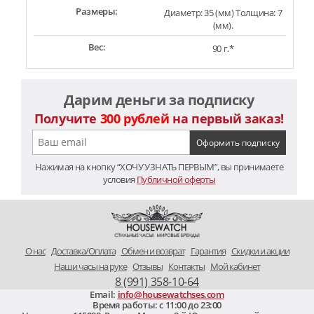
Размеры:
Диаметр: 35 (мм) Толщина: 7
(мм).
Вес:
90 г.*
Дарим деньги за подписку
Получите
300 рублей
на первый заказ!
Нажимая на кнопку “ХОЧУ УЗНАТЬ ПЕРВЫМ”, вы принимаете
условия
Публичной оферты
O нас
Доставка/Оплата
Обмен и возврат
Гарантия
Скидки и акции
Наши часы на руке
Отзывы
Контакты
Мой кабинет
8 (991) 358-10-64
Email:
info@housewatchses.com
Время работы: c 11:00 до 23:00