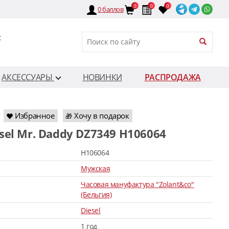
0
0
0
0
баллов
:
АКСЕССУАРЫ
НОВИНКИ
РАСПРОДАЖА
Избранное
Хочу в подарок
🎁
esel Mr. Daddy DZ7349 H106064
H106064
Мужская
Часовая мануфактура "Zolant&co"
(Бельгия)
Diesel
1 год