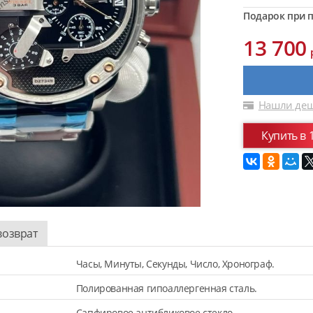
Подарок при п
13 700
Нашли деш
Купить в 
возврат
Часы, Минуты, Секунды, Число, Хронограф.
Полированная гипоаллергенная сталь.
Сапфировое антибликовое стекло.