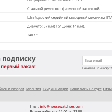
Стальной ремешок с фирменной застежкой.
Швейцарский серийный кварцевый механизм: ETA
Диаметр: 57 (мм) Толщина: 14 (мм).
240 г.*
а подписку
 первый заказ!
Нажимая на кнопку “
мен и возврат
Гарантия
Скидки и акции
Наши часы на руке
Отзы
Email:
info@housewatchses.com
Время работы: c 11:00 до 23:00