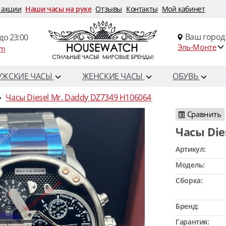
 акции
Наши часы на руке
Отзывы
Контакты
Мой кабинет
Ваш город
до 23:00
Эль-Монте
om
УЖСКИЕ ЧАСЫ
ЖЕНСКИЕ ЧАСЫ
ОБУВЬ
Часы Diesel Mr. Daddy DZ7349 H106064
Сравнить
Часы Di
Артикул:
Модель:
Сборка:
Бренд:
Гарантия: