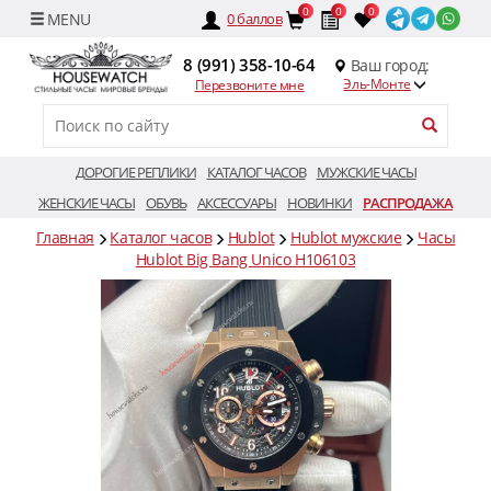
0
0
0
0
баллов
8 (991) 358-10-64
Ваш город:
Эль-Монте
Перезвоните мне
ДОРОГИЕ РЕПЛИКИ
КАТАЛОГ ЧАСОВ
МУЖСКИЕ ЧАСЫ
ЖЕНСКИЕ ЧАСЫ
ОБУВЬ
АКСЕССУАРЫ
НОВИНКИ
РАСПРОДАЖА
Главная
Каталог часов
Hublot
Hublot мужские
Часы
Hublot Big Bang Unico H106103