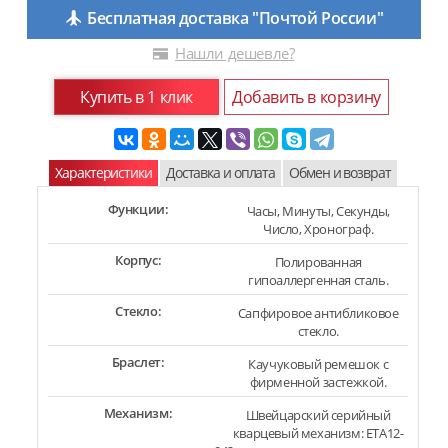
Бесплатная доставка "Почтой России"
Нашли дешевле?
Купить в 1 клик
Добавить в корзину
Характеристики
Доставка и оплата
Обмен и возврат
Функции:
Часы, Минуты, Секунды,
Число, Хронограф.
Корпус:
Полированная
гипоаллергенная сталь.
Стекло:
Сапфировое антибликовое
стекло.
Браслет:
Каучуковый ремешок с
фирменной застежкой.
Механизм:
Швейцарский серийный
кварцевый механизм: ETA12-