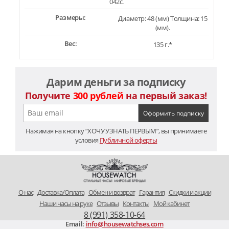
042c.
Размеры:
Диаметр: 48 (мм) Толщина: 15
(мм).
Вес:
135 г.*
Дарим деньги за подписку
Получите
300 рублей
на первый заказ!
Нажимая на кнопку “ХОЧУ УЗНАТЬ ПЕРВЫМ”, вы принимаете
условия
Публичной оферты
O нас
Доставка/Оплата
Обмен и возврат
Гарантия
Скидки и акции
Наши часы на руке
Отзывы
Контакты
Мой кабинет
8 (991) 358-10-64
Email:
info@housewatchses.com