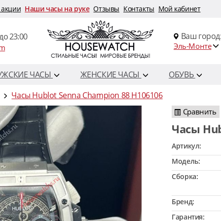
 акции
Наши часы на руке
Отзывы
Контакты
Мой кабинет
Ваш город
до 23:00
Эль-Монте
om
УЖСКИЕ ЧАСЫ
ЖЕНСКИЕ ЧАСЫ
ОБУВЬ
Часы Hublot Senna Champion 88 H106106
Сравнить
Часы Hu
Артикул:
Модель:
Сборка:
Бренд:
Гарантия: