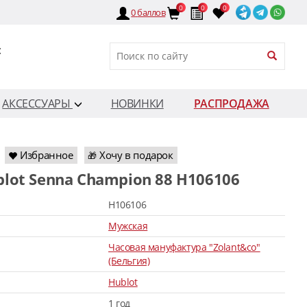
0
0
0
0
баллов
:
АКСЕССУАРЫ
НОВИНКИ
РАСПРОДАЖА
Избранное
Хочу в подарок
🎁
blot Senna Champion 88 H106106
H106106
Мужская
Часовая мануфактура "Zolant&co"
(Бельгия)
Hublot
1 год