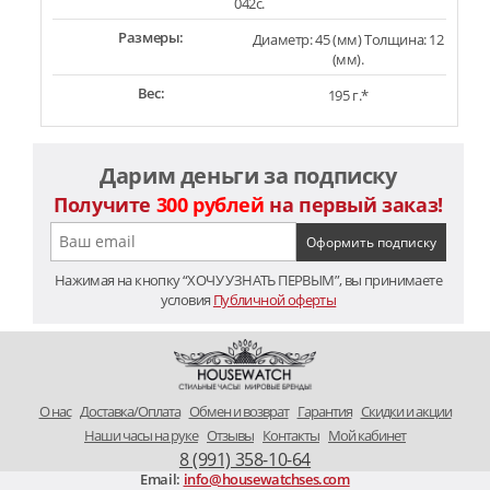
042c.
Размеры:
Диаметр: 45 (мм) Толщина: 12
(мм).
Вес:
195 г.*
Дарим деньги за подписку
Получите
300 рублей
на первый заказ!
Нажимая на кнопку “ХОЧУ УЗНАТЬ ПЕРВЫМ”, вы принимаете
условия
Публичной оферты
O нас
Доставка/Оплата
Обмен и возврат
Гарантия
Скидки и акции
Наши часы на руке
Отзывы
Контакты
Мой кабинет
8 (991) 358-10-64
Email:
info@housewatchses.com