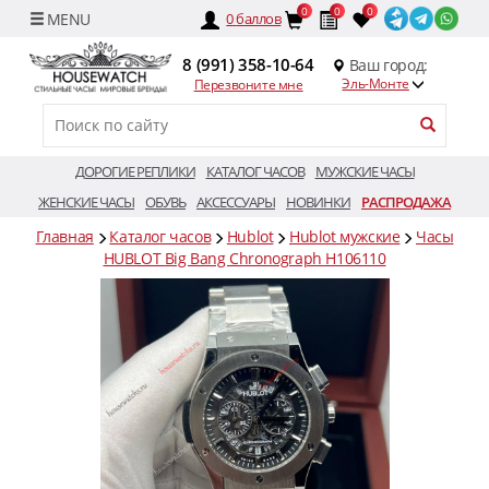
0
0
0
0
баллов
8 (991) 358-10-64
Ваш город:
Эль-Монте
Перезвоните мне
ДОРОГИЕ РЕПЛИКИ
КАТАЛОГ ЧАСОВ
МУЖСКИЕ ЧАСЫ
ЖЕНСКИЕ ЧАСЫ
ОБУВЬ
АКСЕССУАРЫ
НОВИНКИ
РАСПРОДАЖА
Главная
Каталог часов
Hublot
Hublot мужские
Часы
HUBLOT Big Bang Chronograph H106110