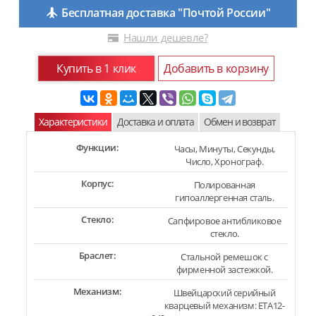
Бесплатная доставка "Почтой России"
Нашли дешевле?
Купить в 1 клик
Добавить в корзину
Характеристики
Доставка и оплата
Обмен и возврат
Функции:
Часы, Минуты, Секунды,
Число, Хронограф.
Корпус:
Полированная
гипоаллергенная сталь.
Стекло:
Сапфировое антибликовое
стекло.
Браслет:
Стальной ремешок с
фирменной застежкой.
Механизм:
Швейцарский серийный
кварцевый механизм: ETA12-