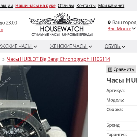
 акции
Наши часы на руке
Отзывы
Контакты
Мой кабинет
Ваш город
до 23:00
Эль-Монте
om
УЖСКИЕ ЧАСЫ
ЖЕНСКИЕ ЧАСЫ
ОБУВЬ
Часы HUBLOT Big Bang Chronograph H106114
Сравнить
Часы HU
Артикул:
Модель:
Сборка:
Бренд:
Гарантия: