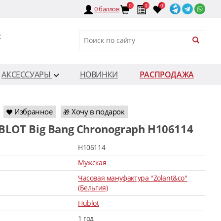
0
0
0
0
баллов
:
АКСЕССУАРЫ
НОВИНКИ
РАСПРОДАЖА
Избранное
Хочу в подарок
🎁
BLOT Big Bang Chronograph H106114
H106114
Мужская
Часовая мануфактура "Zolant&co"
(Бельгия)
Hublot
1 год