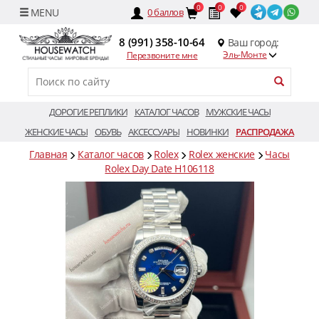
0
0
0
0
баллов
8 (991) 358-10-64
Ваш город:
Эль-Монте
Перезвоните мне
ДОРОГИЕ РЕПЛИКИ
КАТАЛОГ ЧАСОВ
МУЖСКИЕ ЧАСЫ
ЖЕНСКИЕ ЧАСЫ
ОБУВЬ
АКСЕССУАРЫ
НОВИНКИ
РАСПРОДАЖА
Главная
Каталог часов
Rolex
Rolex женские
Часы
Rolex Day Date H106118