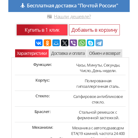
Бесплатная доставка "Почтой России"
Нашли дешевле?
Купить в 1 клик
Добавить в корзину
Характеристики
Доставка и оплата
Обмен и возврат
Функции:
Часы, Минуты, Секунды,
Число, День недели.
Корпус:
Полированная
гипоаллергенная сталь.
Стекло:
Сапфировое антибликовое
стекло.
Браслет:
Стальной ремешок с
фирменной застежкой.
Механизм:
Механика с автоподзаводом
ETA(19 камней, частота 24 400