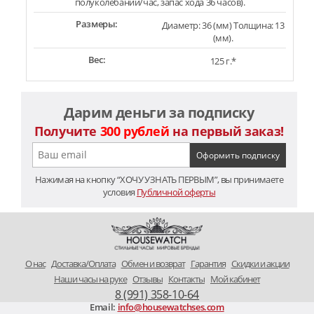
полуколебаний/час, запас хода 36 часов).
Размеры:
Диаметр: 36 (мм) Толщина: 13
(мм).
Вес:
125 г.*
Дарим деньги за подписку
Получите
300 рублей
на первый заказ!
Нажимая на кнопку “ХОЧУ УЗНАТЬ ПЕРВЫМ”, вы принимаете
условия
Публичной оферты
O нас
Доставка/Оплата
Обмен и возврат
Гарантия
Скидки и акции
Наши часы на руке
Отзывы
Контакты
Мой кабинет
8 (991) 358-10-64
Email:
info@housewatchses.com