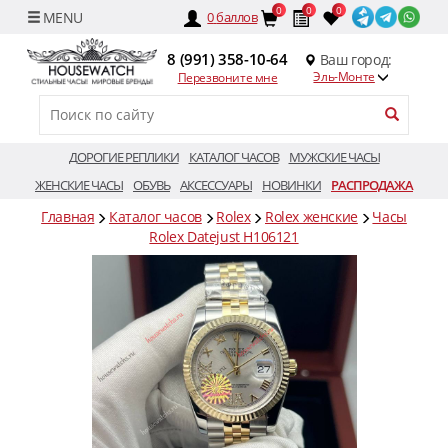
0
0
0
0
баллов
8 (991) 358-10-64
Ваш город:
Эль-Монте
Перезвоните мне
ДОРОГИЕ РЕПЛИКИ
КАТАЛОГ ЧАСОВ
МУЖСКИЕ ЧАСЫ
ЖЕНСКИЕ ЧАСЫ
ОБУВЬ
АКСЕССУАРЫ
НОВИНКИ
РАСПРОДАЖА
Главная
Каталог часов
Rolex
Rolex женские
Часы
Rolex Datejust H106121