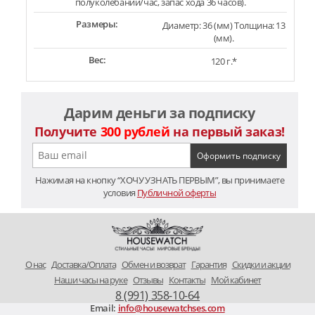
полуколебаний/час, запас хода 36 часов).
Размеры:
Диаметр: 36 (мм) Толщина: 13
(мм).
Вес:
120 г.*
Дарим деньги за подписку
Получите
300 рублей
на первый заказ!
Нажимая на кнопку “ХОЧУ УЗНАТЬ ПЕРВЫМ”, вы принимаете
условия
Публичной оферты
O нас
Доставка/Оплата
Обмен и возврат
Гарантия
Скидки и акции
Наши часы на руке
Отзывы
Контакты
Мой кабинет
8 (991) 358-10-64
Email:
info@housewatchses.com