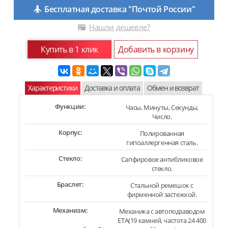
Бесплатная доставка "Почтой России"
Нашли дешевле?
Купить в 1 клик
Добавить в корзину
Характеристики
Доставка и оплата
Обмен и возврат
Функции:
Часы, Минуты, Секунды,
Число.
Корпус:
Полированная
гипоаллергенная сталь.
Стекло:
Сапфировое антибликовое
стекло.
Браслет:
Стальной ремешок с
фирменной застежкой.
Механизм:
Механика с автоподзаводом
ETA(19 камней, частота 24 400