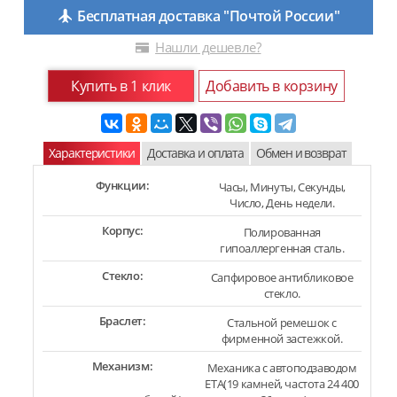
Бесплатная доставка "Почтой России"
Нашли дешевле?
Купить в 1 клик
Добавить в корзину
Характеристики
Доставка и оплата
Обмен и возврат
Функции:
Часы, Минуты, Секунды,
Число, День недели.
Корпус:
Полированная
гипоаллергенная сталь.
Стекло:
Сапфировое антибликовое
стекло.
Браслет:
Стальной ремешок с
фирменной застежкой.
Механизм:
Механика с автоподзаводом
ETA(19 камней, частота 24 400