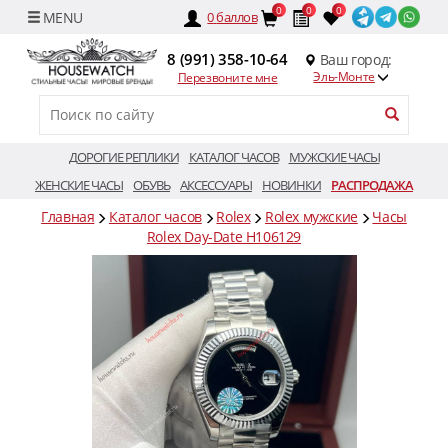
0
0
0
0
баллов
8 (991) 358-10-64
Ваш город:
Эль-Монте
Перезвоните мне
ДОРОГИЕ РЕПЛИКИ
КАТАЛОГ ЧАСОВ
МУЖСКИЕ ЧАСЫ
ЖЕНСКИЕ ЧАСЫ
ОБУВЬ
АКСЕССУАРЫ
НОВИНКИ
РАСПРОДАЖА
Главная
Каталог часов
Rolex
Rolex мужские
Часы
Rolex Day-Date H106129