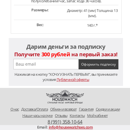
полуколебаний/час, запас хода 36 часов).
Размеры:
Диаметр: 41 (мм) Толщина: 13
(мм).
Вес:
140 г.*
Дарим деньги за подписку
Получите
300 рублей
на первый заказ!
Нажимая на кнопку “ХОЧУ УЗНАТЬ ПЕРВЫМ”, вы принимаете
условия
Публичной оферты
O нас
Доставка/Оплата
Обмен и возврат
Гарантия
Скидки и акции
Наши часы на руке
Отзывы
Контакты
Мой кабинет
8 (991) 358-10-64
Email:
info@housewatchses.com