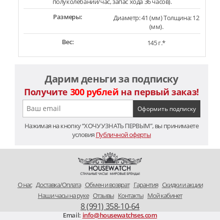
полуколебаний/час, запас хода 36 часов).
Размеры:
Диаметр: 41 (мм) Толщина: 12
(мм).
Вес:
145 г.*
Дарим деньги за подписку
Получите
300 рублей
на первый заказ!
Нажимая на кнопку “ХОЧУ УЗНАТЬ ПЕРВЫМ”, вы принимаете
условия
Публичной оферты
O нас
Доставка/Оплата
Обмен и возврат
Гарантия
Скидки и акции
Наши часы на руке
Отзывы
Контакты
Мой кабинет
8 (991) 358-10-64
Email:
info@housewatchses.com