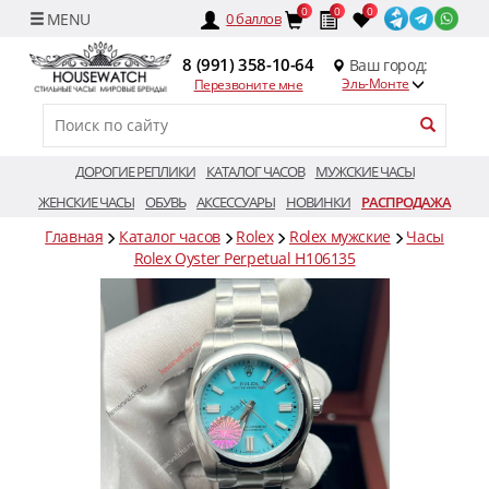
0
0
0
0
баллов
8 (991) 358-10-64
Ваш город:
Эль-Монте
Перезвоните мне
ДОРОГИЕ РЕПЛИКИ
КАТАЛОГ ЧАСОВ
МУЖСКИЕ ЧАСЫ
ЖЕНСКИЕ ЧАСЫ
ОБУВЬ
АКСЕССУАРЫ
НОВИНКИ
РАСПРОДАЖА
Главная
Каталог часов
Rolex
Rolex мужские
Часы
Rolex Oyster Perpetual H106135