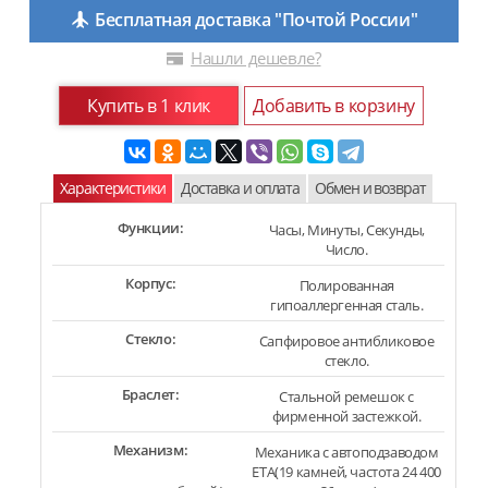
Бесплатная доставка "Почтой России"
Нашли дешевле?
Купить в 1 клик
Добавить в корзину
Характеристики
Доставка и оплата
Обмен и возврат
Функции:
Часы, Минуты, Секунды,
Число.
Корпус:
Полированная
гипоаллергенная сталь.
Стекло:
Сапфировое антибликовое
стекло.
Браслет:
Стальной ремешок с
фирменной застежкой.
Механизм:
Механика с автоподзаводом
ETA(19 камней, частота 24 400