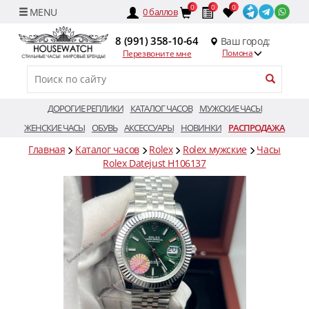
0
0
0
0
баллов
8 (991) 358-10-64
Ваш город:
Помона
Перезвоните мне
ДОРОГИЕ РЕПЛИКИ
КАТАЛОГ ЧАСОВ
МУЖСКИЕ ЧАСЫ
ЖЕНСКИЕ ЧАСЫ
ОБУВЬ
АКСЕССУАРЫ
НОВИНКИ
РАСПРОДАЖА
Главная
Каталог часов
Rolex
Rolex мужские
Часы
Rolex Datejust H106137