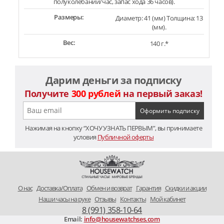
полуколебаний/час, запас хода 36 часов).
Размеры:
Диаметр: 41 (мм) Толщина: 13
(мм).
Вес:
140 г.*
Дарим деньги за подписку
Получите
300 рублей
на первый заказ!
Нажимая на кнопку “ХОЧУ УЗНАТЬ ПЕРВЫМ”, вы принимаете
условия
Публичной оферты
O нас
Доставка/Оплата
Обмен и возврат
Гарантия
Скидки и акции
Наши часы на руке
Отзывы
Контакты
Мой кабинет
8 (991) 358-10-64
Email:
info@housewatchses.com