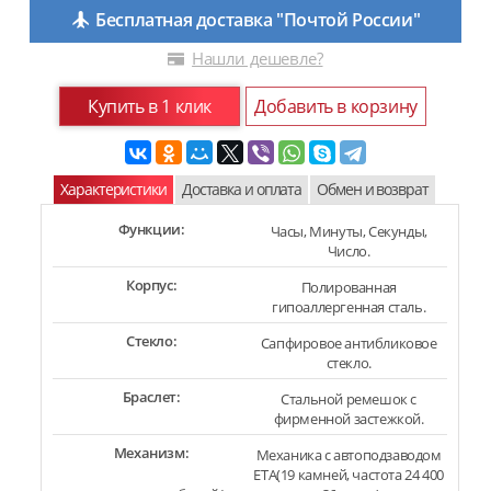
Бесплатная доставка "Почтой России"
Нашли дешевле?
Купить в 1 клик
Добавить в корзину
Характеристики
Доставка и оплата
Обмен и возврат
Функции:
Часы, Минуты, Секунды,
Число.
Корпус:
Полированная
гипоаллергенная сталь.
Стекло:
Сапфировое антибликовое
стекло.
Браслет:
Стальной ремешок с
фирменной застежкой.
Механизм:
Механика с автоподзаводом
ETA(19 камней, частота 24 400