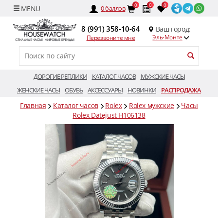
0
0
0
0
баллов
8 (991) 358-10-64
Ваш город:
Эль-Монте
Перезвоните мне
ДОРОГИЕ РЕПЛИКИ
КАТАЛОГ ЧАСОВ
МУЖСКИЕ ЧАСЫ
ЖЕНСКИЕ ЧАСЫ
ОБУВЬ
АКСЕССУАРЫ
НОВИНКИ
РАСПРОДАЖА
Главная
Каталог часов
Rolex
Rolex мужские
Часы
Rolex Datejust H106138