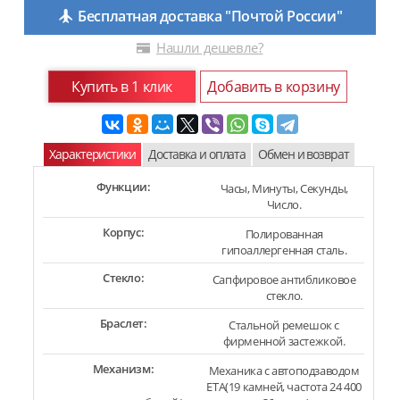
Бесплатная доставка "Почтой России"
Нашли дешевле?
Купить в 1 клик
Добавить в корзину
Характеристики
Доставка и оплата
Обмен и возврат
Функции:
Часы, Минуты, Секунды,
Число.
Корпус:
Полированная
гипоаллергенная сталь.
Стекло:
Сапфировое антибликовое
стекло.
Браслет:
Стальной ремешок с
фирменной застежкой.
Механизм:
Механика с автоподзаводом
ETA(19 камней, частота 24 400