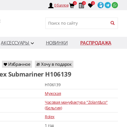
0
0
0
0
баллов
:
АКСЕССУАРЫ
НОВИНКИ
РАСПРОДАЖА
Избранное
Хочу в подарок
🎁
lex Submariner H106139
H106139
Мужская
Часовая мануфактура "Zolant&co"
(Бельгия)
Rolex
1 год