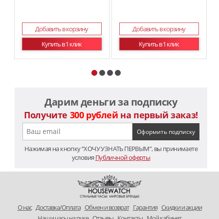
Добавить в корзину
Добавить в корзину
Купить в 1 клик
Купить в 1 клик
Дарим деньги за подписку
Получите
300 рублей
на первый заказ!
Нажимая на кнопку “ХОЧУ УЗНАТЬ ПЕРВЫМ”, вы принимаете
условия
Публичной оферты
O нас
Доставка/Оплата
Обмен и возврат
Гарантия
Скидки и акции
Наши часы на руке
Отзывы
Контакты
Мой кабинет