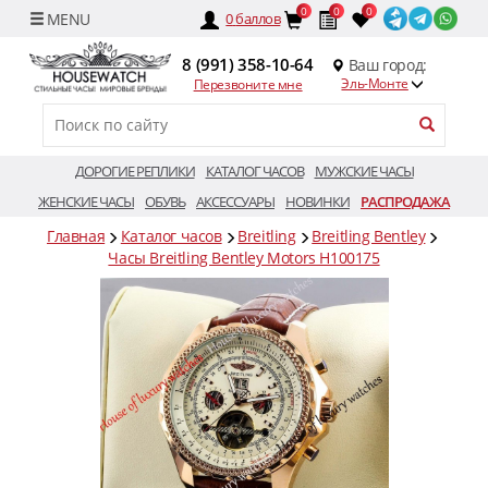
0
0
0
0
баллов
8 (991) 358-10-64
Ваш город:
Эль-Монте
Перезвоните мне
ДОРОГИЕ РЕПЛИКИ
КАТАЛОГ ЧАСОВ
МУЖСКИЕ ЧАСЫ
ЖЕНСКИЕ ЧАСЫ
ОБУВЬ
АКСЕССУАРЫ
НОВИНКИ
РАСПРОДАЖА
Главная
Каталог часов
Breitling
Breitling Bentley
Часы Breitling Bentley Motors H100175