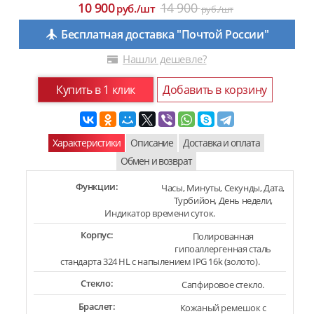
10 900
14 900
руб./шт
руб./шт
Бесплатная доставка "Почтой России"
Нашли дешевле?
Купить в 1 клик
Добавить в корзину
Характеристики
Описание
Доставка и оплата
Обмен и возврат
Функции:
Часы, Минуты, Секунды, Дата,
Турбийон, День недели,
Индикатор времени суток.
Корпус:
Полированная
гипоаллергенная сталь
стандарта 324 HL с напылением IPG 16k (золото).
Стекло:
Сапфировое стекло.
Браслет:
Кожаный ремешок с