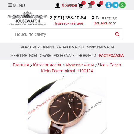
0
0
0
0
баллов
8 (991) 358-10-64
Ваш город:
Эль-Монте
Перезвоните мне
ДОРОГИЕ РЕПЛИКИ
КАТАЛОГ ЧАСОВ
МУЖСКИЕ ЧАСЫ
ЖЕНСКИЕ ЧАСЫ
ОБУВЬ
АКСЕССУАРЫ
НОВИНКИ
РАСПРОДАЖА
Главная
Каталог часов
Мужские часы
Часы Calvin
Klein Postminimal H100124