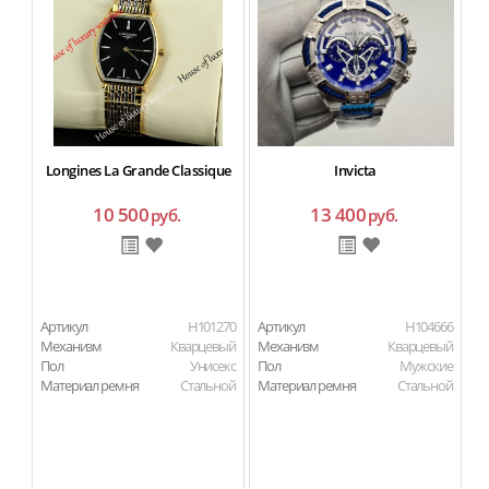
Longines La Grande Classique
Invicta
10 500
13 400
руб.
руб.
Артикул
H101270
Артикул
H104666
Ар
Механизм
Кварцевый
Механизм
Кварцевый
Пол
Унисекс
Пол
Мужские
Материал ремня
Стальной
Материал ремня
Стальной