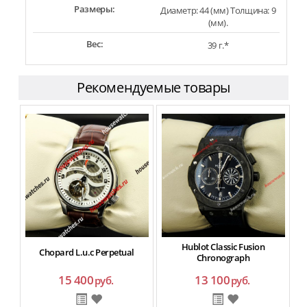
Размеры:
Диаметр: 44 (мм) Толщина: 9
(мм).
Вес:
39 г.*
Рекомендуемые товары
Hublot Classic Fusion
Chopard L.u.c Perpetual
L
Chronograph
15 400
13 100
руб.
руб.