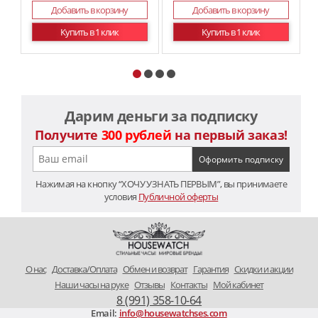
Добавить в корзину
Добавить в корзину
Купить в 1 клик
Купить в 1 клик
Дарим деньги за подписку
Получите
300 рублей
на первый заказ!
Нажимая на кнопку “ХОЧУ УЗНАТЬ ПЕРВЫМ”, вы принимаете
условия
Публичной оферты
O нас
Доставка/Оплата
Обмен и возврат
Гарантия
Скидки и акции
Наши часы на руке
Отзывы
Контакты
Мой кабинет
8 (991) 358-10-64
Email:
info@housewatchses.com