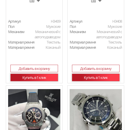
Артикул
HЭ409
Артикул
HЭ408
Пол
Мужские
Пол
Мужские
Механизм
Механический с
Механизм
Механический с
автоподзаводом
автоподзаводом
Материал ремня
Текстиль
Материал ремня
Текстиль
Материал ремня
Кожаный
Материал ремня
Кожаный
Добавить в корзину
Добавить в корзину
Купить в 1 клик
Купить в 1 клик