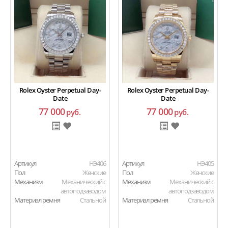
Rolex Oyster Perpetual Day-
Rolex Oyster Perpetual Day-
Date
Date
77 000
77 000
руб.
руб.
Артикул
HЭ406
Артикул
HЭ405
Пол
Женские
Пол
Женские
Механизм
Механический с
Механизм
Механический с
автоподзаводом
автоподзаводом
Материал ремня
Стальной
Материал ремня
Стальной