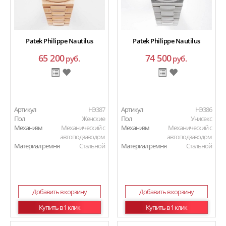
Patek Philippe Nautilus
Patek Philippe Nautilus
65 200
74 500
руб.
руб.
Артикул
HЭ387
Артикул
HЭ386
Пол
Женские
Пол
Унисекс
Механизм
Механический с
Механизм
Механический с
автоподзаводом
автоподзаводом
Материал ремня
Стальной
Материал ремня
Стальной
Добавить в корзину
Добавить в корзину
Купить в 1 клик
Купить в 1 клик