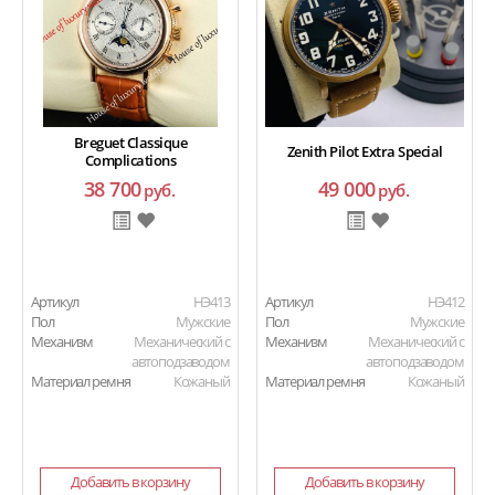
Breguet Classique
Zenith Pilot Extra Special
Complications
38 700
49 000
руб.
руб.
Артикул
HЭ413
Артикул
HЭ412
Пол
Мужские
Пол
Мужские
Механизм
Механический с
Механизм
Механический с
автоподзаводом
автоподзаводом
Материал ремня
Кожаный
Материал ремня
Кожаный
Добавить в корзину
Добавить в корзину