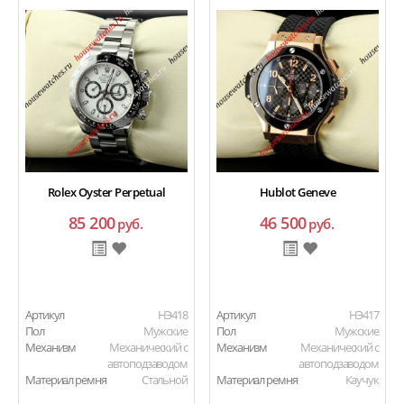
Rolex Oyster Perpetual
Hublot Geneve
85 200
46 500
руб.
руб.
Артикул
HЭ418
Артикул
HЭ417
Пол
Мужские
Пол
Мужские
Механизм
Механический с
Механизм
Механический с
автоподзаводом
автоподзаводом
Материал ремня
Стальной
Материал ремня
Каучук