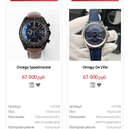
Omega Speedmaster
Omega De Ville
67 000
67 000
руб.
руб.
Артикул
HЭ399
Артикул
HЭ398
Пол
Мужские
Пол
Мужские
Механизм
Механический с
Механизм
Механический с
автоподзаводом
автоподзаводом
Материал ремня
Кожаный
Материал ремня
Кожаный