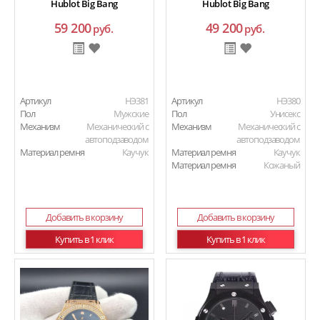
Hublot Big Bang
Hublot Big Bang
59 200
49 200
руб.
руб.
Артикул
HЭ381
Артикул
HЭ380
Пол
Мужские
Пол
Унисекс
Механизм
Механический с
Механизм
Механический с
автоподзаводом
автоподзаводом
Материал ремня
Каучук
Материал ремня
Каучук
Материал ремня
Кожаный
Добавить в корзину
Добавить в корзину
Купить в 1 клик
Купить в 1 клик