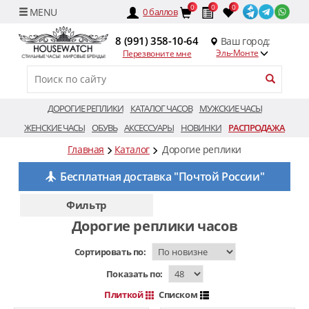
0
0
0
0
баллов
8 (991) 358-10-64
Ваш город:
Эль-Монте
Перезвоните мне
ДОРОГИЕ РЕПЛИКИ
КАТАЛОГ ЧАСОВ
МУЖСКИЕ ЧАСЫ
ЖЕНСКИЕ ЧАСЫ
ОБУВЬ
АКСЕССУАРЫ
НОВИНКИ
РАСПРОДАЖА
Главная
Каталог
Дорогие реплики
Бесплатная доставка "Почтой России"
Фильтр
Дорогие реплики часов
Сортировать по:
Показать по:
Плиткой
Списком