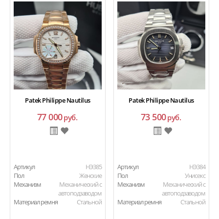
Patek Philippe Nautilus
Patek Philippe Nautilus
77 000
73 500
руб.
руб.
Артикул
HЭ385
Артикул
HЭ384
Пол
Женские
Пол
Унисекс
Механизм
Механический с
Механизм
Механический с
автоподзаводом
автоподзаводом
Материал ремня
Стальной
Материал ремня
Стальной