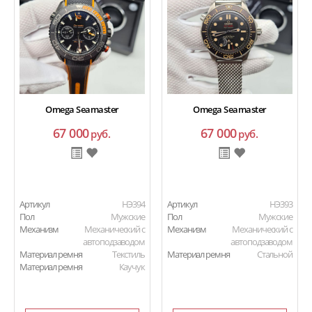
Omega Seamaster
Omega Seamaster
67 000
67 000
руб.
руб.
Артикул
HЭ394
Артикул
HЭ393
Пол
Мужские
Пол
Мужские
Механизм
Механический с
Механизм
Механический с
автоподзаводом
автоподзаводом
Материал ремня
Текстиль
Материал ремня
Стальной
Материал ремня
Каучук