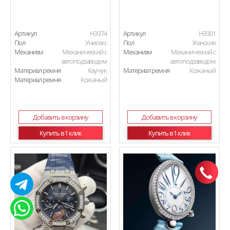
Артикул
HЭ374
Артикул
HЭ301
Пол
Унисекс
Пол
Женские
Механизм
Механический с
Механизм
Механический с
автоподзаводом
автоподзаводом
Материал ремня
Каучук
Материал ремня
Кожаный
Материал ремня
Кожаный
Добавить в корзину
Добавить в корзину
Купить в 1 клик
Купить в 1 клик