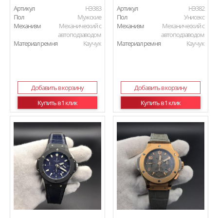
Артикул
HЭ383
Артикул
HЭ382
Пол
Мужские
Пол
Унисекс
Механизм
Механический с
Механизм
Механический с
автоподзаводом
автоподзаводом
Материал ремня
Каучук
Материал ремня
Каучук
Добавить в корзину
Добавить в корзину
Купить в 1 клик
Купить в 1 клик