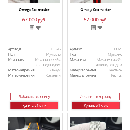
Omega Seamaster
Omega Seamaster
67 000
67 000
руб.
руб.
Артикул
HЭ396
Артикул
HЭ395
Пол
Мужские
Пол
Мужские
Механизм
Механический с
Механизм
Механический с
автоподзаводом
автоподзаводом
Материал ремня
Каучук
Материал ремня
Текстиль
Материал ремня
Кожаный
Материал ремня
Каучук
Добавить в корзину
Добавить в корзину
Купить в 1 клик
Купить в 1 клик