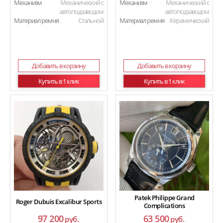
Механизм
Механический с
Механизм
Механический с
автоподзаводом
автоподзаводом
Материал ремня
Стальной
Материал ремня
Керамический
Добавить в корзину
Добавить в корзину
Купить в 1 клик
Купить в 1 клик
Patek Philippe Grand
Roger Dubuis Excalibur Sports
Complications
97 200
63 500
руб.
руб.