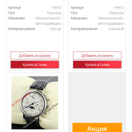
Артикул
HЭ416
Артикул
HЭ415
Пол
Мужские
Пол
Мужские
Механизм
Механический с
Механизм
Механический с
автоподзаводом
автоподзаводом
Материал ремня
Каучук
Материал ремня
Кожаный
Добавить в корзину
Добавить в корзину
Купить в 1 клик
Купить в 1 клик
Акция