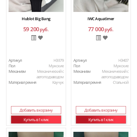
Hublot Big Bang
IWC Aquatimer
59 200
77 000
руб.
руб.
Артикул
HЭ379
Артикул
HЭ407
Пол
Мужские
Пол
Мужские
Механизм
Механический с
Механизм
Механический с
автоподзаводом
автоподзаводом
Материал ремня
Каучук
Материал ремня
Стальной
Добавить в корзину
Добавить в корзину
Купить в 1 клик
Купить в 1 клик