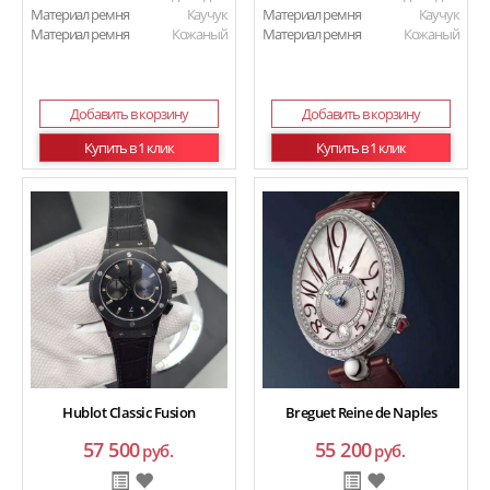
Материал ремня
Каучук
Материал ремня
Каучук
Материал ремня
Кожаный
Материал ремня
Кожаный
Добавить в корзину
Добавить в корзину
Купить в 1 клик
Купить в 1 клик
Hublot Classic Fusion
Breguet Reine de Naples
57 500
55 200
руб.
руб.