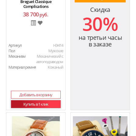
Breguet Classique
Complications
Скидка
38 700
30%
руб.
на третьи часы
в заказе
Артикул
HЭ414
Пол
Мужские
Механизм
Механический с
автоподзаводом
Материал ремня
Кожаный
Добавить в корзину
Купить в 1 клик