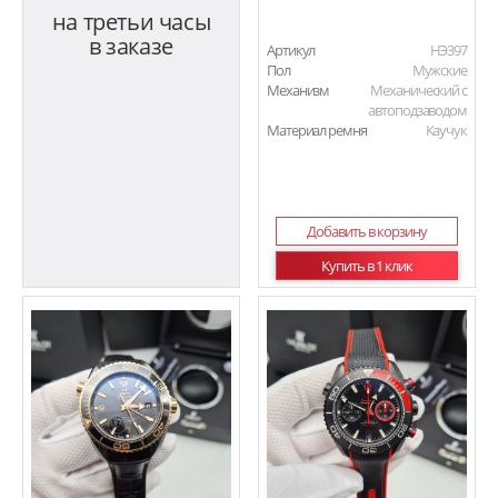
на третьи часы
в заказе
Артикул
HЭ397
Пол
Мужские
Механизм
Механический с
автоподзаводом
Материал ремня
Каучук
Добавить в корзину
Купить в 1 клик