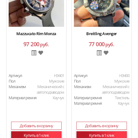
Mazzucato Rim Monza
Breitling Avenger
97 200
77 000
руб.
руб.
Артикул
HЭ401
Артикул
HЭ400
Пол
Мужские
Пол
Мужские
Механизм
Механический с
Механизм
Механический с
автоподзаводом
автоподзаводом
Материал ремня
Каучук
Материал ремня
Текстиль
Материал ремня
Каучук
Добавить в корзину
Добавить в корзину
Купить в 1 клик
Купить в 1 клик