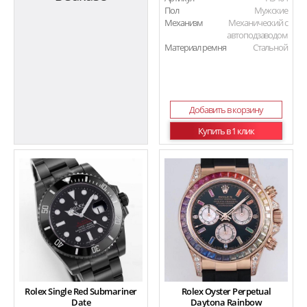
Пол
Мужские
Механизм
Механический с
автоподзаводом
Материал ремня
Стальной
Добавить в корзину
Купить в 1 клик
Rolex Single Red Submariner
Rolex Oyster Perpetual
Date
Daytona Rainbow