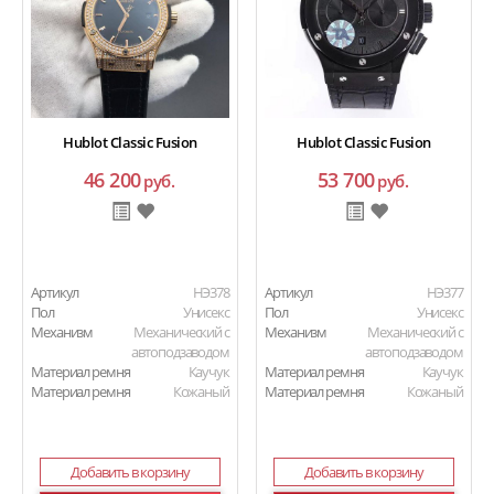
Hublot Classic Fusion
Hublot Classic Fusion
46 200
53 700
руб.
руб.
Артикул
HЭ378
Артикул
HЭ377
Пол
Унисекс
Пол
Унисекс
Механизм
Механический с
Механизм
Механический с
автоподзаводом
автоподзаводом
Материал ремня
Каучук
Материал ремня
Каучук
Материал ремня
Кожаный
Материал ремня
Кожаный
Добавить в корзину
Добавить в корзину